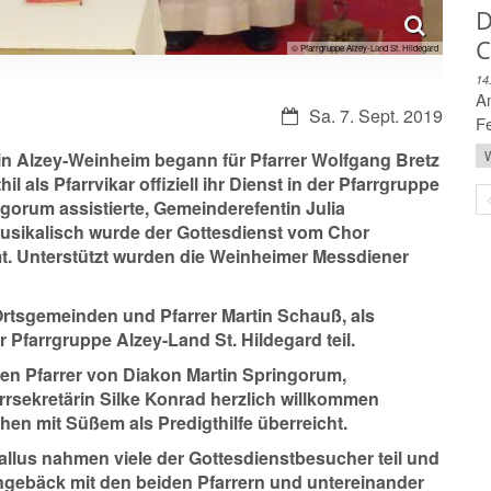
D
C
© Pfarrgruppe Alzey-Land St. Hildegard
14
Am
Datum:
Sa. 7. Sept. 2019
Fe
W
e in Alzey-Weinheim begann für Pfarrer Wolfgang Bretz
l als Pfarrvikar offiziell ihr Dienst in der Pfarrgruppe
gorum assistierte, Gemeinderefentin Julia
sikalisch wurde der Gottesdienst vom Chor
 Unterstützt wurden die Weinheimer Messdiener
rtsgemeinden und Pfarrer Martin Schauß, als
r Pfarrgruppe Alzey-Land St. Hildegard teil.
en Pfarrer von Diakon Martin Springorum,
rsekretärin Silke Konrad herzlich willkommen
en mit Süßem als Predigthilfe überreicht.
lus nahmen viele der Gottesdienstbesucher teil und
gebäck mit den beiden Pfarrern und untereinander