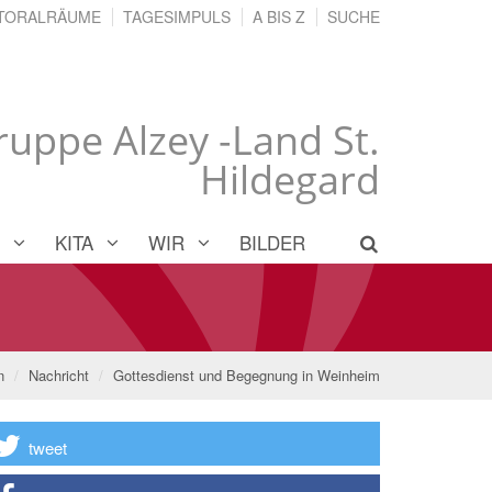
TORALRÄUME
TAGESIMPULS
A BIS Z
SUCHE
ruppe Alzey -Land St.
Hildegard
KITA
WIR
BILDER
n
Nachricht
Gottesdienst und Begegnung in Weinheim
tweet