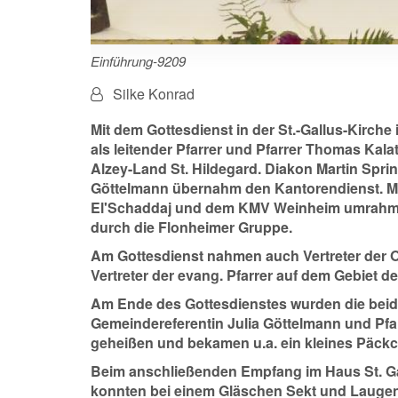
Einführung-9209
Von:
Silke Konrad
Mit dem Gottesdienst in der St.-Gallus-Kirch
als leitender Pfarrer und Pfarrer Thomas Kalathi
Alzey-Land St. Hildegard. Diakon Martin Sprin
Göttelmann übernahm den Kantorendienst. Mu
El'Schaddaj und dem KMV Weinheim umrahmt.
durch die Flonheimer Gruppe.
Am Gottesdienst nahmen auch Vertreter der O
Vertreter der evang. Pfarrer auf dem Gebiet de
Am Ende des Gottesdienstes wurden die beid
Gemeindereferentin Julia Göttelmann und Pfar
geheißen und bekamen u.a. ein kleines Päckch
Beim anschließenden Empfang im Haus St. Gal
konnten bei einem Gläschen Sekt und Laugen