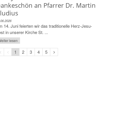
ankeschön an Pfarrer Dr. Martin
ludius
.06.2026
 14. Juni feierten wir das traditionelle Herz-Jesu-
st in unserer Kirche St. ...
eiter lesen
Erste
Vorherige
Nächste
1
2
3
4
5
Seite
Seite
Seite