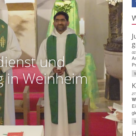
W
J
g
02
dienst und
A
Pr
 in Weinheim
W
K
27
W
Ei
gl
W
H