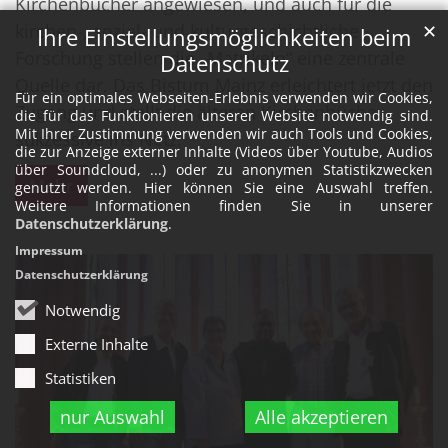
Kirchenbücher angewiesen, und auch für die
kirchen-, sozial- und kulturgeschichtliche
✕
Ihre Einstellungsmöglichkeiten beim
Forschung stellen die „Matrikeln“ eine zentrale
Datenschutz
Quelle dar. Das Bistum Mainz erleichtert jetzt den
Für ein optimales Webseiten-Erlebnis verwenden wir Cookies,
Zugang und stellt die älteren Kirchenbücher
die für das Funktionieren unserer Website notwendig sind.
Mit Ihrer Zustimmung verwenden wir auch Tools und Cookies,
sukzessive ins Netz.
die zur Anzeige externer Inhalte (Videos über Youtube, Audios
über Soundcloud, ...) oder zu anonymen Statistikzwecken
Mehr
genutzt werden. Hier können Sie eine Auswahl treffen.
Weitere Informationen finden Sie in unserer
Datenschutzerklärung
.
Impressum
Datenschutzerklärung
Notwendig
Externe Inhalte
Statistiken
nur Auswahl
Alle akzeptieren