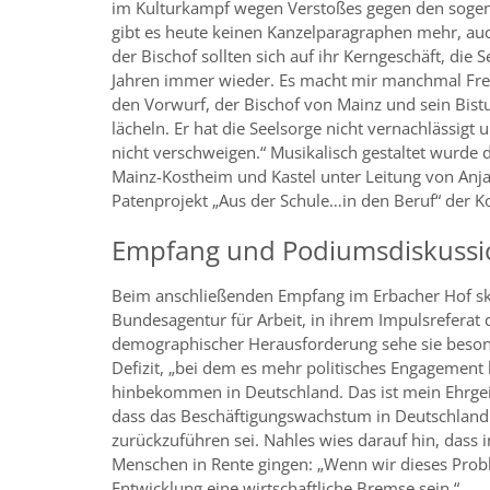
im Kulturkampf wegen Verstoßes gegen den sogen
gibt es heute keinen Kanzelparagraphen mehr, auc
der Bischof sollten sich auf ihr Kerngeschäft, die 
Jahren immer wieder. Es macht mir manchmal Freu
den Vorwurf, der Bischof von Mainz und sein Bist
lächeln. Er hat die Seelsorge nicht vernachlässigt 
nicht verschweigen.“ Musikalisch gestaltet wurde
Mainz-Kostheim und Kastel unter Leitung von Anja 
Patenprojekt „Aus der Schule…in den Beruf“ der 
Empfang und Podiumsdiskussi
Beim anschließenden Empfang im Erbacher Hof ski
Bundesagentur für Arbeit, in ihrem Impulsreferat 
demographischer Herausforderung sehe sie beson
Defizit, „bei dem es mehr politisches Engagement 
hinbekommen in Deutschland. Das ist mein Ehrgeiz
dass das Beschäftigungswachstum in Deutschland
zurückzuführen sei. Nahles wies darauf hin, dass
Menschen in Rente gingen: „Wenn wir dieses Probl
Entwicklung eine wirtschaftliche Bremse sein.“