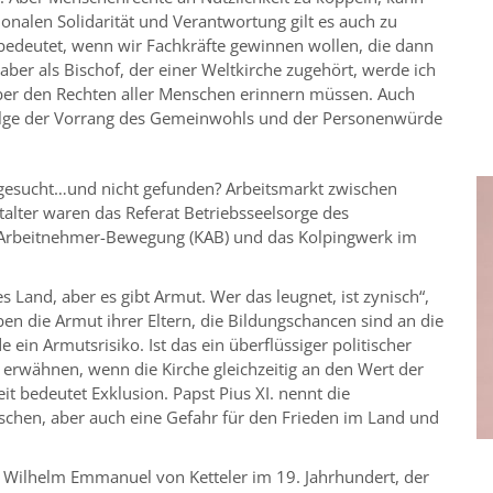
ionalen Solidarität und Verantwortung gilt es auch zu
bedeutet, wenn wir Fachkräfte gewinnen wollen, die dann
, aber als Bischof, der einer Weltkirche zugehört, werde ich
ber den Rechten aller Menschen erinnern müssen. Auch
zufolge der Vorrang des Gemeinwohls und der Personenwürde
 gesucht…und nicht gefunden? Arbeitsmarkt zwischen
talter waren das Referat Betriebsseelsorge des
he Arbeitnehmer-Bewegung (KAB) und das Kolpingwerk im
Land, aber es gibt Armut. Wer das leugnet, ist zynisch“,
rben die Armut ihrer Eltern, die Bildungschancen sind an die
 ein Armutsrisiko. Ist das ein überflüssiger politischer
erwähnen, wenn die Kirche gleichzeitig an den Wert der
eit bedeutet Exklusion. Papst Pius XI. nennt die
nschen, aber auch eine Gefahr für den Frieden im Land und
 Wilhelm Emmanuel von Ketteler im 19. Jahrhundert, der