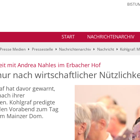
BISTU
START
NACHRICHTENARCHIV
Presse Medien
Pressestelle
Nachrichtenarchiv
Nachricht
Kohlgraf: M
:
eit mit Andrea Nahles im Erbacher Hof
ur nach wirtschaftlicher Nützlichke
af hat davor gewarnt,
ach ihrer
len. Kohlgraf predigte
ellen Vorabend zum Tag
, im Mainzer Dom.