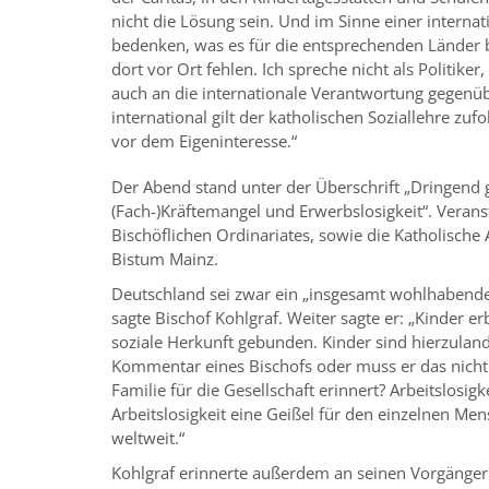
nicht die Lösung sein. Und im Sinne einer internat
bedenken, was es für die entsprechenden Länder 
dort vor Ort fehlen. Ich spreche nicht als Politiker
auch an die internationale Verantwortung gegenü
international gilt der katholischen Soziallehre 
vor dem Eigeninteresse.“
Der Abend stand unter der Überschrift „Dringend
(Fach-)Kräftemangel und Erwerbslosigkeit“. Verans
Bischöflichen Ordinariates, sowie die Katholisc
Bistum Mainz.
Deutschland sei zwar ein „insgesamt wohlhabendes 
sagte Bischof Kohlgraf. Weiter sagte er: „Kinder e
soziale Herkunft gebunden. Kinder sind hierzulande
Kommentar eines Bischofs oder muss er das nicht 
Familie für die Gesellschaft erinnert? Arbeitslosigk
Arbeitslosigkeit eine Geißel für den einzelnen Me
weltweit.“
Kohlgraf erinnerte außerdem an seinen Vorgänger