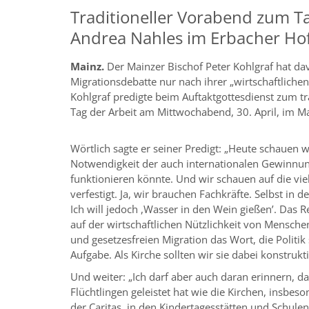
Traditioneller Vorabend zum Ta
Andrea Nahles im Erbacher Ho
Mainz.
Der Mainzer Bischof Peter Kohlgraf hat da
Migrationsdebatte nur nach ihrer „wirtschaftlichen 
Kohlgraf predigte beim Auftaktgottesdienst zum t
Tag der Arbeit am Mittwochabend, 30. April, im 
Wörtlich sagte er seiner Predigt: „Heute schauen 
Notwendigkeit der auch internationalen Gewinnung
funktionieren könnte. Und wir schauen auf die vie
verfestigt. Ja, wir brauchen Fachkräfte. Selbst in 
Ich will jedoch ,Wasser in den Wein gießenʼ. Das R
auf der wirtschaftlichen Nützlichkeit von Mensche
und gesetzesfreien Migration das Wort, die Politi
Aufgabe. Als Kirche sollten wir sie dabei konstrukt
Und weiter: „Ich darf aber auch daran erinnern, das
Flüchtlingen geleistet hat wie die Kirchen, insbe
der Caritas, in den Kindertagesstätten und Schule