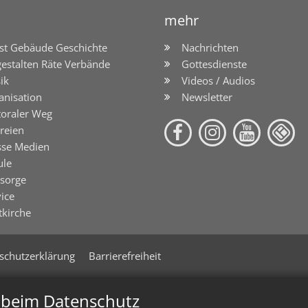
mehr
st Gebäude Geschichte
Nachrichten
gestalten Räte Verbände
Gottesdienste
ik
Videos / Audios
anisation
Newsletter
toraler Weg
reien
sse Medien
ule
lsorge
ice
tkirche
schutzerklärung
Barrierefreiheit
n beim Datenschutz