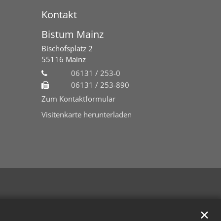
Kontakt
Bistum Mainz
Bischofsplatz 2
55116
Mainz
06131 / 253-0
06131 / 253-890
Zum Kontaktformular
Visitenkarte herunterladen
✕