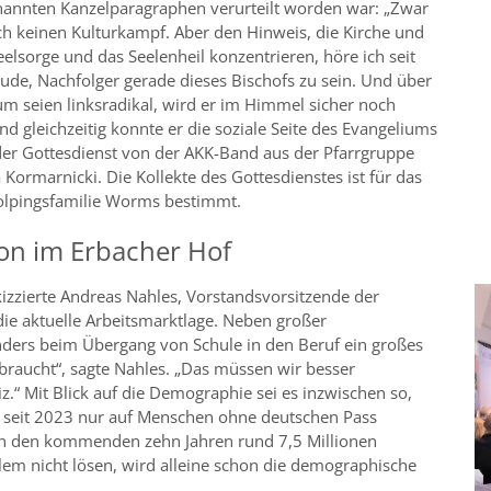
annten Kanzelparagraphen verurteilt worden war: „Zwar
h keinen Kulturkampf. Aber den Hinweis, die Kirche und
Seelsorge und das Seelenheil konzentrieren, höre ich seit
de, Nachfolger gerade dieses Bischofs zu sein. Und über
um seien linksradikal, wird er im Himmel sicher noch
und gleichzeitig konnte er die soziale Seite des Evangeliums
 der Gottesdienst von der AKK-Band aus der Pfarrgruppe
Kormarnicki. Die Kollekte des Gottesdienstes ist für das
Kolpingsfamilie Worms bestimmt.
on im Erbacher Hof
zzierte Andreas Nahles, Vorstandsvorsitzende der
die aktuelle Arbeitsmarktlage. Neben großer
ders beim Übergang von Schule in den Beruf ein großes
braucht“, sagte Nahles. „Das müssen wir besser
.“ Mit Blick auf die Demographie sei es inzwischen so,
 seit 2023 nur auf Menschen ohne deutschen Pass
 in den kommenden zehn Jahren rund 7,5 Millionen
em nicht lösen, wird alleine schon die demographische