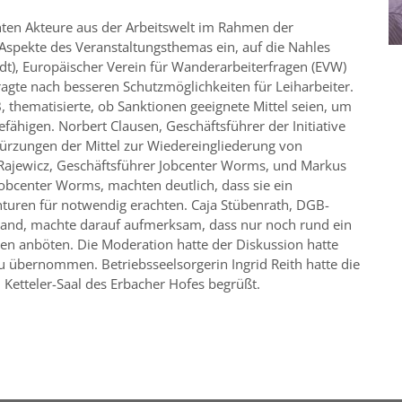
ten Akteure aus der Arbeitswelt im Rahmen der
spekte des Veranstaltungsthemas ein, auf die Nahles
idt), Europäischer Verein für Wanderarbeiterfragen (EVW)
agte nach besseren Schutzmöglichkeiten für Leiharbeiter.
 thematisierte, ob Sanktionen geeignete Mittel seien, um
ähigen. Norbert Clausen, Geschäftsführer der Initiative
Kürzungen der Mittel zur Wiedereingliederung von
n Rajewicz, Geschäftsführer Jobcenter Worms, und Markus
Jobcenter Worms, machten deutlich, dass sie ein
nturen für notwendig erachten. Caja Stübenrath, DGB-
rland, machte darauf aufmerksam, dass nur noch rund ein
gen anböten. Die Moderation hatte der Diskussion hatte
 übernommen. Betriebsseelsorgerin Ingrid Reith hatte die
Ketteler-Saal des Erbacher Hofes begrüßt.