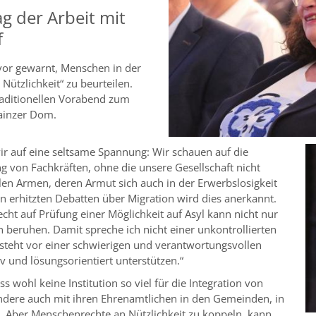
g der Arbeit mit
f
vor gewarnt, Menschen in der
Nützlichkeit“ zu beurteilen.
raditionellen Vorabend zum
Mainzer Dom.
wir auf eine seltsame Spannung: Wir schauen auf die
 von Fachkräften, ohne die unsere Gesellschaft nicht
len Armen, deren Armut sich auch in der Erwerbslosigkeit
den erhitzten Debatten über Migration wird dies anerkannt.
echt auf Prüfung einer Möglichkeit auf Asyl kann nicht nur
n beruhen. Damit spreche ich nicht einer unkontrollierten
k steht vor einer schwierigen und verantwortungsvollen
iv und lösungsorientiert unterstützen.“
s wohl keine Institution so viel für die Integration von
sondere auch mit ihren Ehrenamtlichen in den Gemeinden, in
n. Aber Menschenrechte an Nützlichkeit zu koppeln, kann