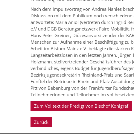
Nach dem Impulsvortrag von Andrea Nahles brach
Diskussion mit dem Publikum noch verschiedene A
antwortete: Maria Aniol (vertreten durch Ingrid Re
e.V und DGB Beratungsnetzwerk Faire Mobilität, fr
Hans-Peter Greiner, Diözesanvorsitzender der KAB,
Menschen zur Aufnahme einer Beschäftigung zu bef
Arbeit im Bistum Mainz e.V. beklagte die starken 
Langzeitarbeitslosen in den letzten Jahren. Jürge
Holzmann, stellvertretender Geschäftsführer des 
verbindliches, eigens Budget für Jugendberufsage
Bezirksjugendsekretärin Rheinland-Pfalz und Saa
Fünftel der Betriebe in Rheinland-Pfalz Ausbildun
Pitt von Bebenburg von der Frankfurter Rundschau
Teilnehmerinnen und Teilnehmer im vollbesetzten 
Zum Volltext der Predigt von Bischof Kohlgraf
Zurück