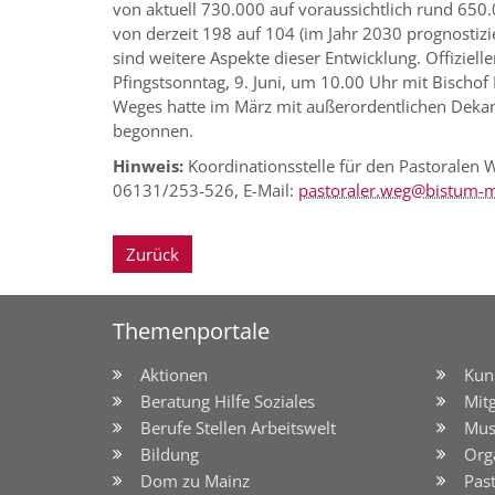
von aktuell 730.000 auf voraussichtlich rund 650.
von derzeit 198 auf 104 (im Jahr 2030 prognosti
sind weitere Aspekte dieser Entwicklung. Offiziell
Pfingstsonntag, 9. Juni, um 10.00 Uhr mit Bischof
Weges hatte im März mit außerordentlichen Deka
begonnen.
Hinweis:
Koordinationsstelle für den Pastoralen 
06131/253-526, E-Mail:
pastoraler.weg@bistum-m
Zurück
Themenportale
Aktionen
Kun
Beratung Hilfe Soziales
Mit
Berufe Stellen Arbeitswelt
Mus
Bildung
Org
Dom zu Mainz
Pas