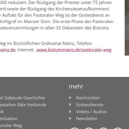
000 reduziert. Der Rückgang der Priester unter 75 Jahren
ziert) sowie der Rückgang des Kirchensteueraufkommens
er Auftakt für den Pastoralen Weg ist der Gottesdienst an
 Kohlgraf im Mainzer Dom. Die erste Phase des Pastoralen
natsversammlungen in allen 20 Dekanaten des Bistums
Weg im Bischöflichen Ordinariat Mainz, Telefon:
ainz.de
, Internet:
www.bistummainz.de/pastoraler-weg
mehr
st Gebäude Geschichte
Nachrichten
gestalten Räte Verbände
Gottesdienste
ik
Videos / Audios
anisation
Newsletter
toraler Weg