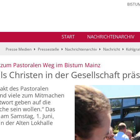
BISTU
START
NACHRICHTENARCHIV
Presse Medien
Pressestelle
Nachrichtenarchiv
Nachricht
Kohlgraf
:
 zum Pastoralen Weg im Bistum Mainz
s Christen in der Gesellschaft präs
akt des Pastoralen
und viele zum Mitmachen
twort geben auf die
che sein wollen.“ Das
 am Samstag, 1. Juni,
 der Alten Lokhalle