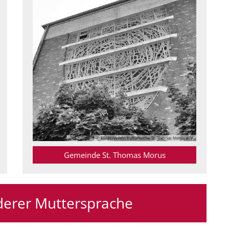
© Förderverein Kulturkirche St. Thomas Morus e. V.
Gemeinde St. Thomas Morus
erer Muttersprache