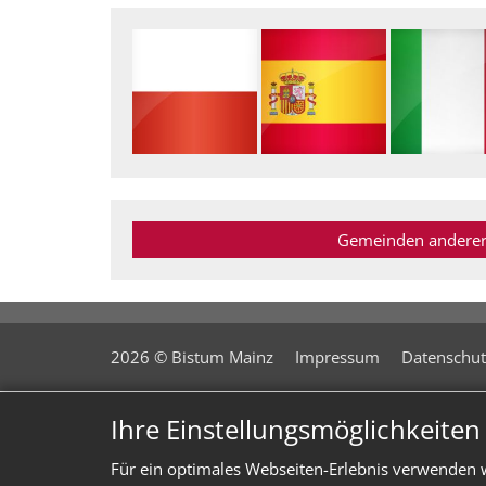
Gemeinden anderer 
2026 © Bistum Mainz
Impressum
Datenschut
Ihre Einstellungsmöglichkeite
Für ein optimales Webseiten-Erlebnis verwenden w