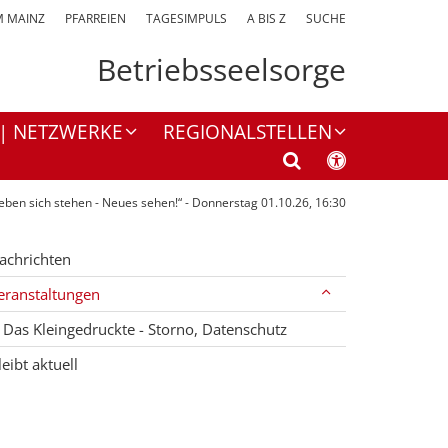
M MAINZ
PFARREIEN
TAGESIMPULS
A BIS Z
SUCHE
Betriebsseelsorge
 | NETZWERKE
REGIONALSTELLEN
eben sich stehen - Neues sehen!“ - Donnerstag 01.10.26, 16:30
achrichten
eranstaltungen
Das Kleingedruckte - Storno, Datenschutz
leibt aktuell