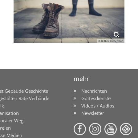
© Bettina Klünemann
mehr
st Gebäude Geschichte
Nachrichten
gestalten Räte Verbände
Gottesdienste
ik
Videos / Audios
anisation
Newsletter
toraler Weg
reien
sse Medien