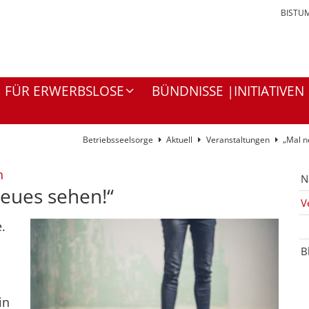
BISTU
FÜR ERWERBSLOSE
BÜNDNISSE |INITIATIVEN
Betriebsseelsorge
Aktuell
Veranstaltungen
„Mal n
:
n
N
Neues sehen!“
V
.
B
in