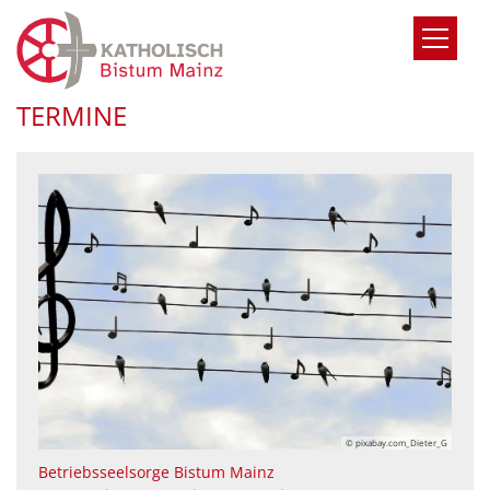
Zum Inhalt springen
TERMINE
© pixabay.com_Dieter_G
:
Betriebsseelsorge Bistum Mainz