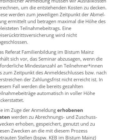
erbindlicher Anmeldung müssen wir Ausfallkosten
erechnen, um die entstehenden Kosten zu decken.
iese werden zum jeweiligen Zeitpunkt der Abmel­
ung ermittelt und betragen maximal die Höhe des
leisteten Teilnahmebeitrags. Eine
iserücktrittsversicherung wird nicht
bgeschlossen.
as Referat Familienbildung im Bistum Mainz
ehält sich vor, das Seminar abzusagen, wenn die
rforderliche Mindestanzahl an Teilnehmer*innen
is zum Zeitpunkt des Anmeldeschlusses bzw. nach
rstreichen der Zahlungsfrist nicht erreicht ist. In
esem Fall werden die bereits gezahlten
eilnahmebeiträge automa­tisch in voller Höhe
ckerstattet.
ie im Zuge der Anmeldung
erhobenen
aten
werden zu Abrechnungs- und Zuschuss­
wecken erhoben, ge­speichert, genutzt und zu
iesen Zwecken an die mit diesem Prozess
trauten Stel­len (bspw. KEB im Bistum Mainz)