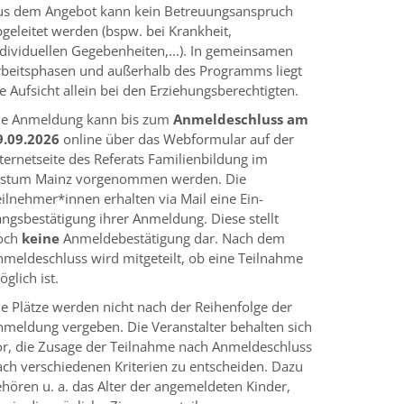
us dem Angebot kann kein Betreuungsanspruch
geleitet werden (bspw. bei Krankheit,
ndividuellen Gegebenheiten,...). In gemeinsamen
rbeits­phasen und außerhalb des Programms liegt
e Aufsicht allein bei den Erziehungs­berechtigten.
ie Anmeldung kann bis zum
Anmeldeschluss am
9.09.2026
online über das Webformular auf der
ternetseite des Referats Familienbildung im
istum Mainz vorgenommen werden. Die
ilnehmer*innen erhalten via Mail eine Ein­
angsbestätigung ihrer Anmeldung. Diese stellt
och
keine
Anmeldebestätigung dar. Nach dem
nmeldeschluss wird mitgeteilt, ob eine Teilnahme
glich ist.
ie Plätze werden nicht nach der Reihenfolge der
nmeldung vergeben. Die Veran­stalter behalten sich
or, die Zusage der Teilnahme nach Anmeldeschluss
ch ver­schiedenen Kriterien zu entscheiden. Dazu
hören u. a. das Alter der angemeldeten Kinder,