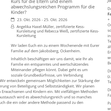
J
Kurs für die Eltern und einem
abwechslungsreichen Programm für die
D
Kinder?
F
Datum:
+
23. Okt. 2026 - 25. Okt. 2026
Or
Von:
Angelika Haxel-Müller, zertifizierte Kess-
so
Kursleitung und Rebecca Weiß, zertifizierte Kess-
Kursleitung
in
T
Wir laden Euch ein zu einem Wochenende mit Eurer
äl
Familie auf dem Jakobsberg, Ockenheim.
E
we
Inhaltlich beschäftigen wir uns damit, wie Ihr als
B
Familie ein
entspanntes und wertschätzendes
Miteinander
pflegen könnt. Dabei geht es um
D
soziale Grundbedürfnisse
, um
Verbindung
(z
Wir entwickeln gemeinsam Möglichkeiten zur S
tärkung der
T
derung von
Beteiligung
und
Selbstständigkeit
.
Wir planen
D
n Erwachsenen und Kindern ein.
Mit
vielfältigen Methoden
Fa
d Austausch wird es abwechslungsreich und so manches
auch
die ein oder andere Methode passend zu den
Pa
w