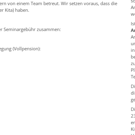
s
rn von einem Team betreut. Wir setzen voraus, dass die
A
er Kita) haben.
w
Is
der Seminargebühr zusammen:
A
A
u
gung (Vollpension):
i
be
z
Pl
Te
D
d
ge
D
2
e
K