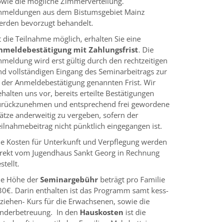
owie die mögliche Zimmerverteilung.
nmeldungen aus dem Bistumsgebiet Mainz
erden bevorzugt behandelt.
t die Teilnahme möglich, erhalten Sie eine
nmeldebestätigung mit Zahlungsfrist
. Die
nmeldung wird erst gültig durch den rechtzeitigen
nd vollständigen Eingang des Seminarbeitrags zur
n der Anmeldebestätigung genannten Frist. Wir
halten uns vor, bereits erteilte Bestätigungen
urückzunehmen und entsprechend frei ge­wordene
ätze anderweitig zu vergeben, sofern der
ilnahmebeitrag nicht pünkt­lich eingegangen ist.
ie Kosten für Unterkunft und Verpflegung werden
irekt vom Jugendhaus Sankt Georg in Rechnung
stellt.
ie Höhe der
Seminargebühr
beträgt pro Familie
30€. Darin enthalten ist das Programm samt kess-
rziehen- Kurs für die Erwachsenen, sowie die
inderbetreuung. In den
Hauskosten
ist die