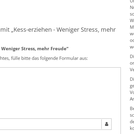
U
N
s
Wi
M
it „Kess-erziehen - Weniger Stress, mehr
w
o
w
 Weniger Stress, mehr Freude“
D
es, fülle bitte das folgende Formular aus:
or
V
D
g
V
A
B
sc
d
ko