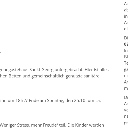
A
ab
i
A
di
D
0
In
,
B
Te
g
Jugendgästehaus Sankt Georg untergebracht.
Hier ist alles
n
chen Betten und gemeinschaftlich genutzte sanitäre
A
mö
D
inn um 18h //
Ende am Sonntag, den 25.10. um ca.
A
v
na
ge
Weniger Stress, mehr Freude” teil. Die Kinder werden