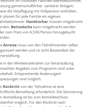
nterkunft im rustikalen Familien-Mehrbettzimmer,
utzung gemeinschaftlicher sanitärer Anlagen,
owie die Verpflegung mit Vollpension enthalten.
r planen für jede Familie ein eigenes
ehrbettzimmer.
Handtücher
müssen mitgebracht
erden.
Bettwäsche
kann mitgebracht werden
der zum Preis von 4,50€/Person hinzugebucht
erden.
ie
Anreise
muss von den Teilnehmenden selbst
ganisiert werden und ist nicht Bestandteil der
eranstaltung.
ie in den Werbematerialien zur Veranstaltung
emachten Angaben zum Programm sind unter
orbehalt. Entsprechende Änderungen/
npassungen sind möglich.
ei
Rücktritt
von der Teilnahme ist eine
hriftliche Abmeldung erforderlich. Die Stornierung
er Anmeldung ist bis zum Anmeldeschluss
stenfrei möglich. Für den Rücktritt nach