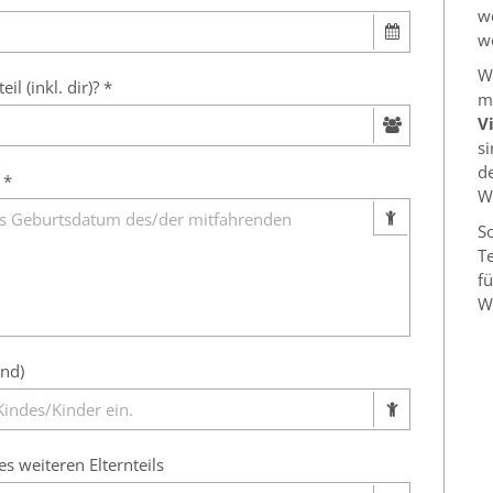
w
w
W
l (inkl. dir)? *
m
V
s
d
 *
W
S
T
fü
W
end)
weiteren Elternteils