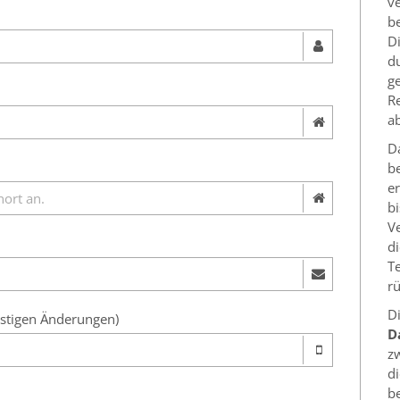
v
b
D
d
ge
Re
a
D
b
e
b
Ve
di
T
rü
D
istigen Änderungen)
D
z
d
be