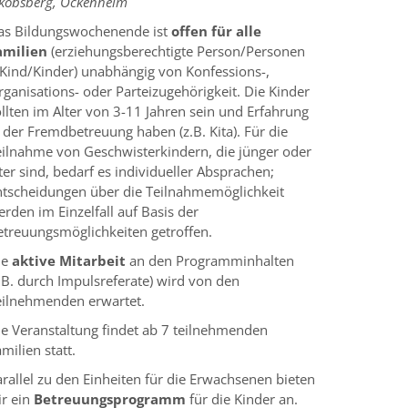
akobsberg, Ockenheim
as Bildungswochenende ist
offen für alle
amilien
(erziehungsberechtigte Per­son/Personen
 Kind/Kinder) unabhängig von Konfessions-,
ganisations- oder Parteizugehörigkeit. Die Kinder
llten im Alter von 3-11 Jahren sein und Erfahrung
 der Fremdbetreuung haben (z.B. Kita). Für die
eilnahme von Geschwisterkindern, die jünger oder
ter sind, bedarf es individueller Absprachen;
ntscheidungen über die Teil­nahmemöglichkeit
rden im Einzelfall auf Basis der
etreuungsmöglichkeiten ge­troffen.
ie
aktive Mitarbeit
an den Programminhalten
.B. durch Impulsreferate) wird von den
eilnehmenden erwartet.
ie Veranstaltung findet ab 7 teilnehmenden
milien statt.
rallel zu den Einheiten für die Erwachsenen bieten
ir ein
Betreuungsprogramm
für die Kinder an.