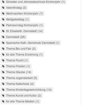
Silvester und Jahresabschluss Kirchenjahr
1
Valentinstag
2
Weihnachten Kirchenjahr
7
Weltgebetstag
1
Palmsonntag Kirchenjahr
1
St. Elisabeth, Darmstadt
14
Darmstadt
26
Spanische Kath. Gemeinde Darmstadt
1
Thema Bio und Fair
2
für alle Thema Erziehung
1
Thema Flucht
1
Thema Frieden
1
Thema Glaube
14
Thema Jugendarbeit
5
Thema Katechese
4
Thema Kindertageseinrichtung
14
Thema Kunst und Kultur
2
für alle Thema Medien
1