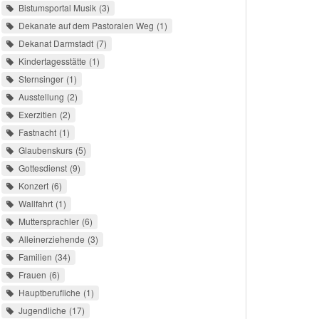
Bistumsportal Musik
3
Dekanate auf dem Pastoralen Weg
1
Dekanat Darmstadt
7
Kindertagesstätte
1
Sternsinger
1
Ausstellung
2
Exerzitien
2
Fastnacht
1
Glaubenskurs
5
Gottesdienst
9
Konzert
6
Wallfahrt
1
Muttersprachler
6
Alleinerziehende
3
Familien
34
Frauen
6
Hauptberufliche
1
Jugendliche
17