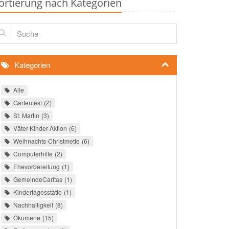
ortierung nach Kategorien
che
Kategorien
Alle
Gartenfest
2
St. Martin
3
Väter-Kinder-Aktion
6
Weihnachts-Christmette
6
Computerhilfe
2
Ehevorbereitung
1
GemeindeCaritas
1
Kindertagesstätte
1
Nachhaltigkeit
8
Ökumene
15