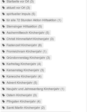
Startseite vor Ort
3
aktuell vor Ort
3
spiritueller Impuls
5
für alle 72 Stunden Aktion Hilfsaktion
1
Sternsinger Hilfsaktion
5
Aschermittwoch Kirchenjahr
5
Christi Himmelfahrt Kirchenjahr
3
Fastenzeit Kirchenjahr
8
Fronleichnam Kirchenjahr
1
Gründonnerstag Kirchenjahr
3
Karfreitag Kirchenjahr
4
Karsamstag Kirchenjahr
3
Karwoche Kirchenjahr
4
Advent Kirchenjahr
5
Neujahr und Jahresanfang Kirchenjahr
1
Ostern Kirchenjahr
3
Pfingsten Kirchenjahr
4
Sankt Martin Kirchenjahr
2