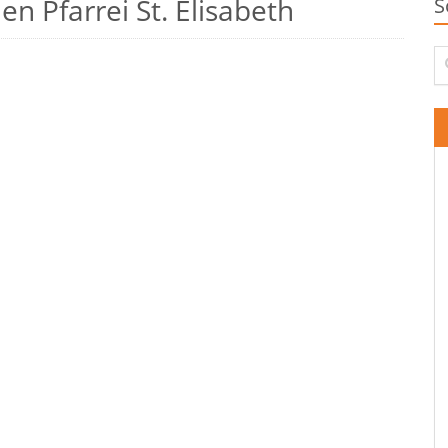
n Pfarrei St. Elisabeth
S
Su