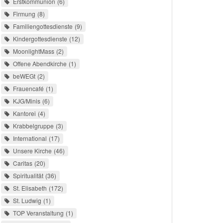
Erstkommunion
6
Firmung
8
Familiengottesdienste
9
Kindergottesdienste
12
MoonlightMass
2
Offene Abendkirche
1
beWEGt
2
Frauencafé
1
KJG/Minis
6
Kantorei
4
Krabbelgruppe
3
International
17
Unsere Kirche
46
Caritas
20
Spiritualität
36
St. Elisabeth
172
St. Ludwig
1
TOP Veranstaltung
1