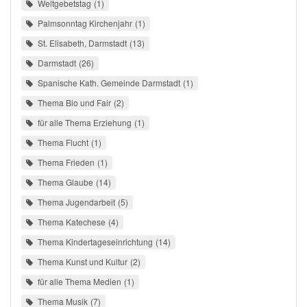
Weltgebetstag
1
Palmsonntag Kirchenjahr
1
St. Elisabeth, Darmstadt
13
Darmstadt
26
Spanische Kath. Gemeinde Darmstadt
1
Thema Bio und Fair
2
für alle Thema Erziehung
1
Thema Flucht
1
Thema Frieden
1
Thema Glaube
14
Thema Jugendarbeit
5
Thema Katechese
4
Thema Kindertageseinrichtung
14
Thema Kunst und Kultur
2
für alle Thema Medien
1
Thema Musik
7