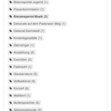
Bistumsportal Jugend
1
Frauenkommission
1
Bistumsportal Musik
3
Dekanate auf dem Pastoralen Weg
1
Dekanat Darmstadt
7
Kindertagesstätte
1
Sternsinger
1
Ausstellung
2
Exerzitien
2
Fastnacht
1
Glaubenskurs
5
Gottesdienst
9
Konzert
6
Wallfahrt
1
Muttersprachler
6
Alleinerziehende
3