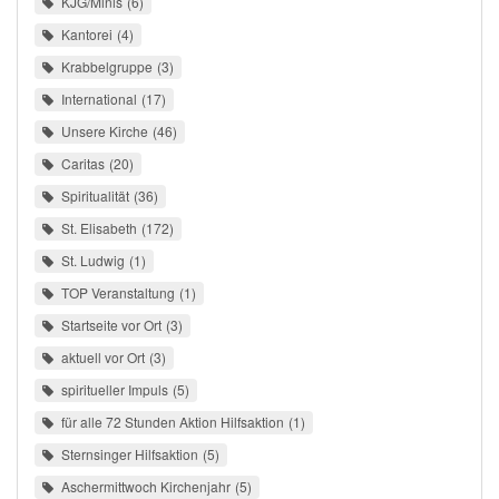
KJG/Minis
6
Kantorei
4
Krabbelgruppe
3
International
17
Unsere Kirche
46
Caritas
20
Spiritualität
36
St. Elisabeth
172
St. Ludwig
1
TOP Veranstaltung
1
Startseite vor Ort
3
aktuell vor Ort
3
spiritueller Impuls
5
für alle 72 Stunden Aktion Hilfsaktion
1
Sternsinger Hilfsaktion
5
Aschermittwoch Kirchenjahr
5