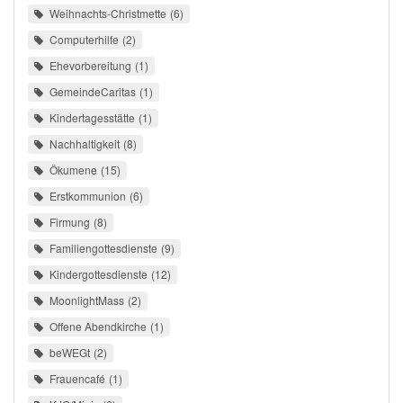
Weihnachts-Christmette
6
Computerhilfe
2
Ehevorbereitung
1
GemeindeCaritas
1
Kindertagesstätte
1
Nachhaltigkeit
8
Ökumene
15
Erstkommunion
6
Firmung
8
Familiengottesdienste
9
Kindergottesdienste
12
MoonlightMass
2
Offene Abendkirche
1
beWEGt
2
Frauencafé
1