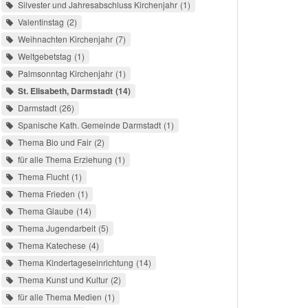
Silvester und Jahresabschluss Kirchenjahr
1
Valentinstag
2
Weihnachten Kirchenjahr
7
Weltgebetstag
1
Palmsonntag Kirchenjahr
1
St. Elisabeth, Darmstadt
14
Darmstadt
26
Spanische Kath. Gemeinde Darmstadt
1
Thema Bio und Fair
2
für alle Thema Erziehung
1
Thema Flucht
1
Thema Frieden
1
Thema Glaube
14
Thema Jugendarbeit
5
Thema Katechese
4
Thema Kindertageseinrichtung
14
Thema Kunst und Kultur
2
für alle Thema Medien
1