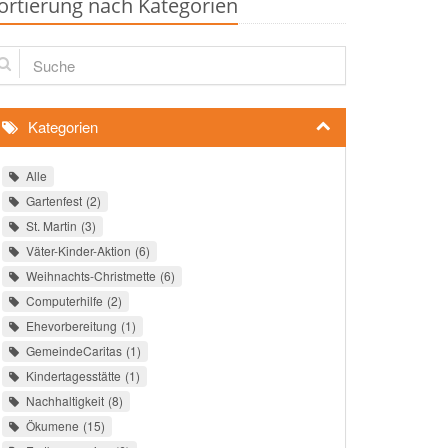
ortierung nach Kategorien
che
Kategorien
Alle
Gartenfest
2
St. Martin
3
Väter-Kinder-Aktion
6
Weihnachts-Christmette
6
Computerhilfe
2
Ehevorbereitung
1
GemeindeCaritas
1
Kindertagesstätte
1
Nachhaltigkeit
8
Ökumene
15