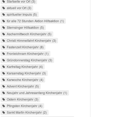
Startseite vor Ort
3
aktuell vor Ort
3
spiritueller Impuls
5
für alle 72 Stunden Aktion Hilfsaktion
1
Sternsinger Hilfsaktion
5
Aschermittwoch Kirchenjahr
5
Christi Himmelfahrt Kirchenjahr
3
Fastenzeit Kirchenjahr
8
Fronleichnam Kirchenjahr
1
Gründonnerstag Kirchenjahr
3
Karfreitag Kirchenjahr
4
Karsamstag Kirchenjahr
3
Karwoche Kirchenjahr
4
Advent Kirchenjahr
5
Neujahr und Jahresanfang Kirchenjahr
1
Ostern Kirchenjahr
3
Pfingsten Kirchenjahr
4
Sankt Martin Kirchenjahr
2