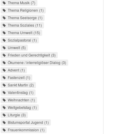
Thema Musik
7
Thema Religionen
1
Thema Seelsorge
1
Thema Soziales
11
Thema Umwelt
15
Sozialpastoral
1
Umwelt
5
Frieden und Gerechtigkeit
3
Ökumene / interreligiöser Dialog
3
Advent
1
Fastenzeit
1
Sankt Martin
2
Valentinstag
1
Weihnachten
1
Weltgebetstag
1
Liturgie
3
Bistumsportal Jugend
1
Frauenkommission
1