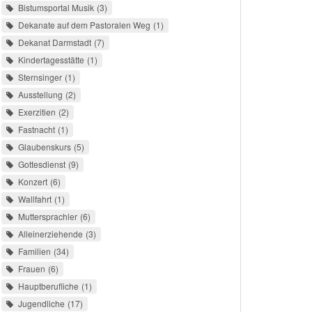
Bistumsportal Musik
3
Dekanate auf dem Pastoralen Weg
1
Dekanat Darmstadt
7
Kindertagesstätte
1
Sternsinger
1
Ausstellung
2
Exerzitien
2
Fastnacht
1
Glaubenskurs
5
Gottesdienst
9
Konzert
6
Wallfahrt
1
Muttersprachler
6
Alleinerziehende
3
Familien
34
Frauen
6
Hauptberufliche
1
Jugendliche
17