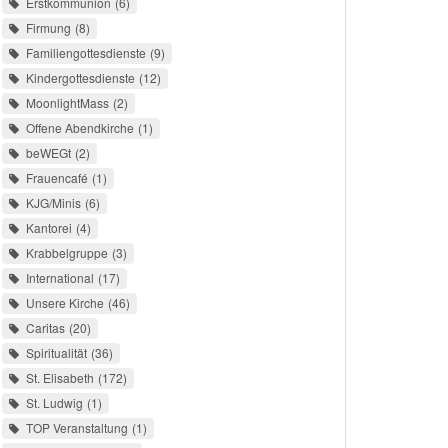
Erstkommunion
6
Firmung
8
Familiengottesdienste
9
Kindergottesdienste
12
MoonlightMass
2
Offene Abendkirche
1
beWEGt
2
Frauencafé
1
KJG/Minis
6
Kantorei
4
Krabbelgruppe
3
International
17
Unsere Kirche
46
Caritas
20
Spiritualität
36
St. Elisabeth
172
St. Ludwig
1
TOP Veranstaltung
1