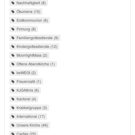
Nachhaltigkeit
8
Ökumene
15
Erstkommunion
6
Firmung
8
Familiengottesdienste
9
Kindergottesdienste
12
MoonlightMass
2
Offene Abendkirche
1
beWEGt
2
Frauencafé
1
KJG/Minis
6
Kantorei
4
Krabbelgruppe
3
International
17
Unsere Kirche
46
Caritas
20