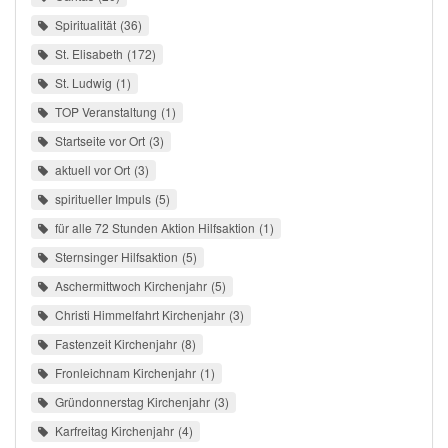
Spiritualität
36
St. Elisabeth
172
St. Ludwig
1
TOP Veranstaltung
1
Startseite vor Ort
3
aktuell vor Ort
3
spiritueller Impuls
5
für alle 72 Stunden Aktion Hilfsaktion
1
Sternsinger Hilfsaktion
5
Aschermittwoch Kirchenjahr
5
Christi Himmelfahrt Kirchenjahr
3
Fastenzeit Kirchenjahr
8
Fronleichnam Kirchenjahr
1
Gründonnerstag Kirchenjahr
3
Karfreitag Kirchenjahr
4