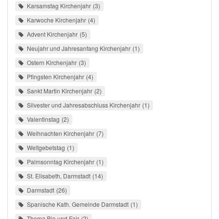
Karsamstag Kirchenjahr
3
Karwoche Kirchenjahr
4
Advent Kirchenjahr
5
Neujahr und Jahresanfang Kirchenjahr
1
Ostern Kirchenjahr
3
Pfingsten Kirchenjahr
4
Sankt Martin Kirchenjahr
2
Silvester und Jahresabschluss Kirchenjahr
1
Valentinstag
2
Weihnachten Kirchenjahr
7
Weltgebetstag
1
Palmsonntag Kirchenjahr
1
St. Elisabeth, Darmstadt
14
Darmstadt
26
Spanische Kath. Gemeinde Darmstadt
1
Thema Bio und Fair
2