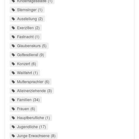
Kindertagesstätte
1
Sternsinger
1
Ausstellung
2
Exerzitien
2
Fastnacht
1
Glaubenskurs
5
Gottesdienst
9
Konzert
6
Wallfahrt
1
Muttersprachler
6
Alleinerziehende
3
Familien
34
Frauen
6
Hauptberufliche
1
Jugendliche
17
Junge Erwachsene
8