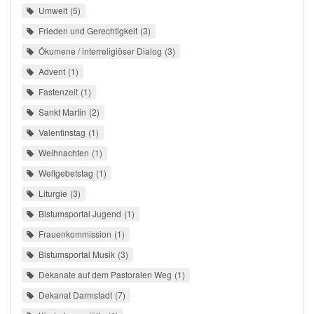
Umwelt
5
Frieden und Gerechtigkeit
3
Ökumene / interreligiöser Dialog
3
Advent
1
Fastenzeit
1
Sankt Martin
2
Valentinstag
1
Weihnachten
1
Weltgebetstag
1
Liturgie
3
Bistumsportal Jugend
1
Frauenkommission
1
Bistumsportal Musik
3
Dekanate auf dem Pastoralen Weg
1
Dekanat Darmstadt
7