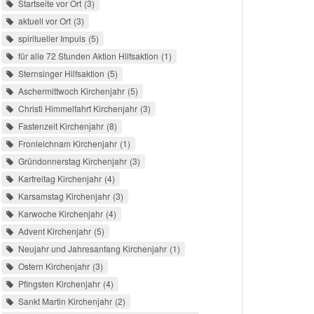
Startseite vor Ort
3
aktuell vor Ort
3
spiritueller Impuls
5
für alle 72 Stunden Aktion Hilfsaktion
1
Sternsinger Hilfsaktion
5
Aschermittwoch Kirchenjahr
5
Christi Himmelfahrt Kirchenjahr
3
Fastenzeit Kirchenjahr
8
Fronleichnam Kirchenjahr
1
Gründonnerstag Kirchenjahr
3
Karfreitag Kirchenjahr
4
Karsamstag Kirchenjahr
3
Karwoche Kirchenjahr
4
Advent Kirchenjahr
5
Neujahr und Jahresanfang Kirchenjahr
1
Ostern Kirchenjahr
3
Pfingsten Kirchenjahr
4
Sankt Martin Kirchenjahr
2