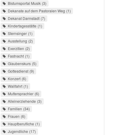
Bistumsportal Musik
3
Dekanate auf dem Pastoralen Weg
1
Dekanat Darmstadt
7
Kindertagesstätte
1
Sternsinger
1
Ausstellung
2
Exerzitien
2
Fastnacht
1
Glaubenskurs
5
Gottesdienst
9
Konzert
6
Wallfahrt
1
Muttersprachler
6
Alleinerziehende
3
Familien
34
Frauen
6
Hauptberufliche
1
Jugendliche
17