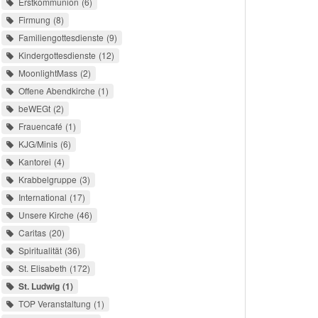
Erstkommunion
6
Firmung
8
Familiengottesdienste
9
Kindergottesdienste
12
MoonlightMass
2
Offene Abendkirche
1
beWEGt
2
Frauencafé
1
KJG/Minis
6
Kantorei
4
Krabbelgruppe
3
International
17
Unsere Kirche
46
Caritas
20
Spiritualität
36
St. Elisabeth
172
St. Ludwig
1
TOP Veranstaltung
1