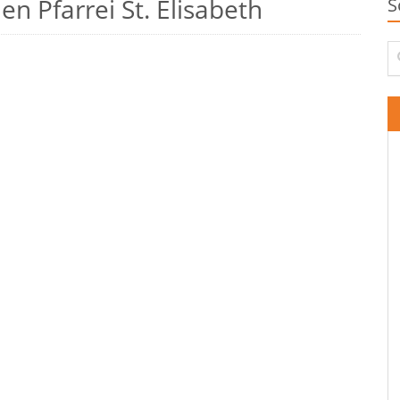
n Pfarrei St. Elisabeth
S
Su