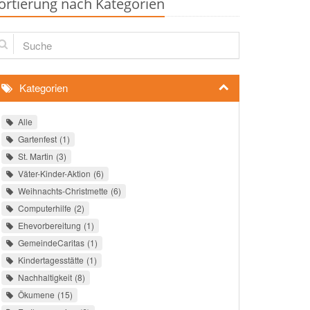
ortierung nach Kategorien
che
Kategorien
Alle
Gartenfest
1
St. Martin
3
Väter-Kinder-Aktion
6
Weihnachts-Christmette
6
Computerhilfe
2
Ehevorbereitung
1
GemeindeCaritas
1
Kindertagesstätte
1
Nachhaltigkeit
8
Ökumene
15