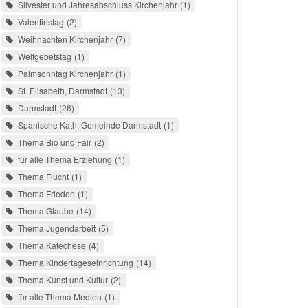
Silvester und Jahresabschluss Kirchenjahr
1
Valentinstag
2
Weihnachten Kirchenjahr
7
Weltgebetstag
1
Palmsonntag Kirchenjahr
1
St. Elisabeth, Darmstadt
13
Darmstadt
26
Spanische Kath. Gemeinde Darmstadt
1
Thema Bio und Fair
2
für alle Thema Erziehung
1
Thema Flucht
1
Thema Frieden
1
Thema Glaube
14
Thema Jugendarbeit
5
Thema Katechese
4
Thema Kindertageseinrichtung
14
Thema Kunst und Kultur
2
für alle Thema Medien
1