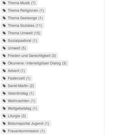
Thema Musik
7
Thema Religionen
1
Thema Seelsorge
1
Thema Soziales
11
Thema Umwelt
15
Sozialpastoral
1
Umwelt
5
Frieden und Gerechtigkeit
3
Ökumene / interreligiöser Dialog
3
Advent
1
Fastenzeit
1
Sankt Martin
2
Valentinstag
1
Weihnachten
1
Weltgebetstag
1
Liturgie
3
Bistumsportal Jugend
1
Frauenkommission
1