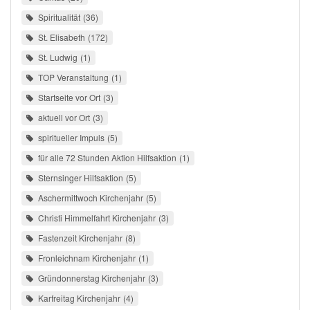
Spiritualität
36
St. Elisabeth
172
St. Ludwig
1
TOP Veranstaltung
1
Startseite vor Ort
3
aktuell vor Ort
3
spiritueller Impuls
5
für alle 72 Stunden Aktion Hilfsaktion
1
Sternsinger Hilfsaktion
5
Aschermittwoch Kirchenjahr
5
Christi Himmelfahrt Kirchenjahr
3
Fastenzeit Kirchenjahr
8
Fronleichnam Kirchenjahr
1
Gründonnerstag Kirchenjahr
3
Karfreitag Kirchenjahr
4