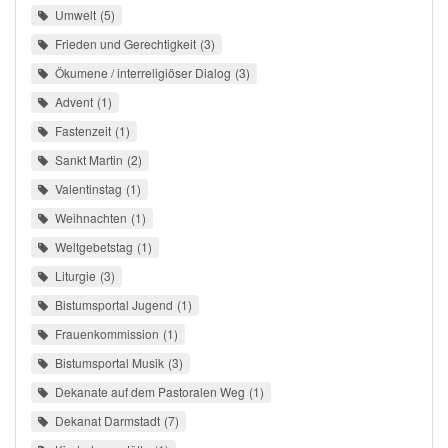
Umwelt
5
Frieden und Gerechtigkeit
3
Ökumene / interreligiöser Dialog
3
Advent
1
Fastenzeit
1
Sankt Martin
2
Valentinstag
1
Weihnachten
1
Weltgebetstag
1
Liturgie
3
Bistumsportal Jugend
1
Frauenkommission
1
Bistumsportal Musik
3
Dekanate auf dem Pastoralen Weg
1
Dekanat Darmstadt
7