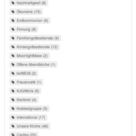
Nachhaltigkeit
8
Ökumene
15
Erstkommunion
6
Firmung
8
Familiengottesdienste
9
Kindergottesdienste
12
MoonlightMass
2
Offene Abendkirche
1
beWEGt
2
Frauencafé
1
KJG/Minis
6
Kantorei
4
Krabbelgruppe
3
International
17
Unsere Kirche
46
Caritas
20