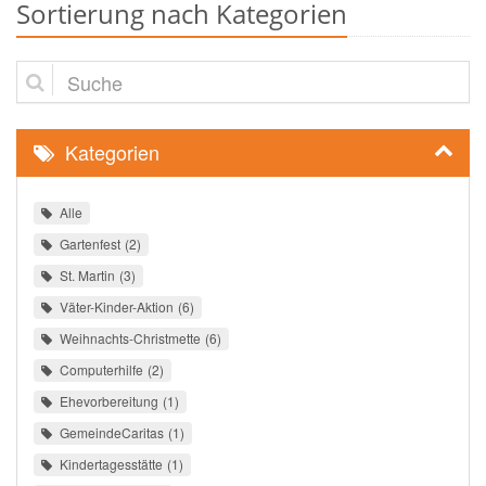
Sortierung nach Kategorien
Suche
Kategorien
Alle
Gartenfest
2
St. Martin
3
Väter-Kinder-Aktion
6
Weihnachts-Christmette
6
Computerhilfe
2
Ehevorbereitung
1
GemeindeCaritas
1
Kindertagesstätte
1