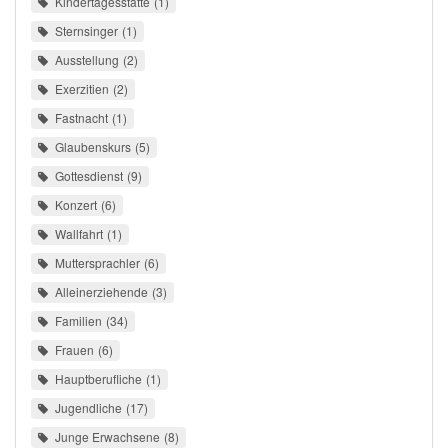
Kindertagesstätte
1
Sternsinger
1
Ausstellung
2
Exerzitien
2
Fastnacht
1
Glaubenskurs
5
Gottesdienst
9
Konzert
6
Wallfahrt
1
Muttersprachler
6
Alleinerziehende
3
Familien
34
Frauen
6
Hauptberufliche
1
Jugendliche
17
Junge Erwachsene
8