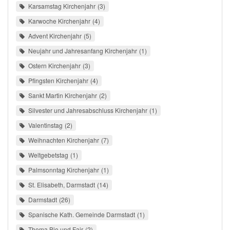
Karsamstag Kirchenjahr
3
Karwoche Kirchenjahr
4
Advent Kirchenjahr
5
Neujahr und Jahresanfang Kirchenjahr
1
Ostern Kirchenjahr
3
Pfingsten Kirchenjahr
4
Sankt Martin Kirchenjahr
2
Silvester und Jahresabschluss Kirchenjahr
1
Valentinstag
2
Weihnachten Kirchenjahr
7
Weltgebetstag
1
Palmsonntag Kirchenjahr
1
St. Elisabeth, Darmstadt
14
Darmstadt
26
Spanische Kath. Gemeinde Darmstadt
1
Thema Bio und Fair
2