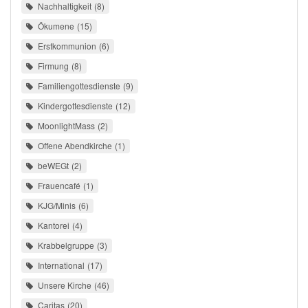
Nachhaltigkeit
8
Ökumene
15
Erstkommunion
6
Firmung
8
Familiengottesdienste
9
Kindergottesdienste
12
MoonlightMass
2
Offene Abendkirche
1
beWEGt
2
Frauencafé
1
KJG/Minis
6
Kantorei
4
Krabbelgruppe
3
International
17
Unsere Kirche
46
Caritas
20