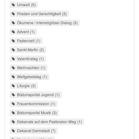
Umwelt
5
Frieden und Gerechtigkeit
3
Ökumene / interreligiöser Dialog
3
Advent
1
Fastenzeit
1
Sankt Martin
2
Valentinstag
1
Weihnachten
1
Weltgebetstag
1
Liturgie
3
Bistumsportal Jugend
1
Frauenkommission
1
Bistumsportal Musik
3
Dekanate auf dem Pastoralen Weg
1
Dekanat Darmstadt
7