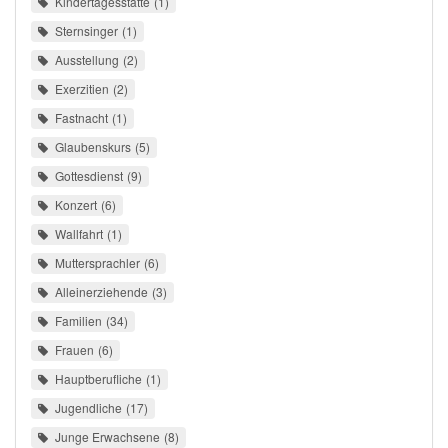
Kindertagesstätte
1
Sternsinger
1
Ausstellung
2
Exerzitien
2
Fastnacht
1
Glaubenskurs
5
Gottesdienst
9
Konzert
6
Wallfahrt
1
Muttersprachler
6
Alleinerziehende
3
Familien
34
Frauen
6
Hauptberufliche
1
Jugendliche
17
Junge Erwachsene
8