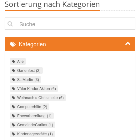
Sortierung nach Kategorien
Suche
Kategorien
Alle
Gartenfest
2
St. Martin
3
Väter-Kinder-Aktion
6
Weihnachts-Christmette
6
Computerhilfe
2
Ehevorbereitung
1
GemeindeCaritas
1
Kindertagesstätte
1