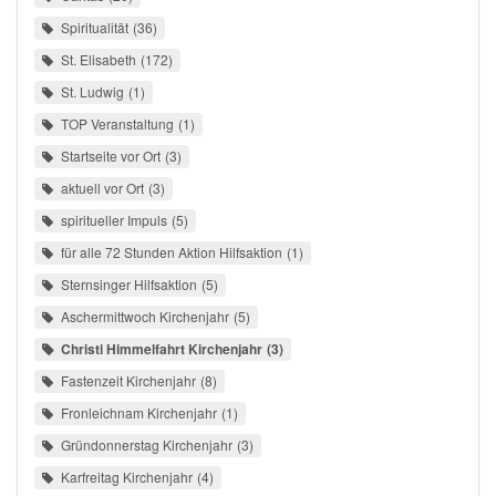
Spiritualität
36
St. Elisabeth
172
St. Ludwig
1
TOP Veranstaltung
1
Startseite vor Ort
3
aktuell vor Ort
3
spiritueller Impuls
5
für alle 72 Stunden Aktion Hilfsaktion
1
Sternsinger Hilfsaktion
5
Aschermittwoch Kirchenjahr
5
Christi Himmelfahrt Kirchenjahr
3
Fastenzeit Kirchenjahr
8
Fronleichnam Kirchenjahr
1
Gründonnerstag Kirchenjahr
3
Karfreitag Kirchenjahr
4