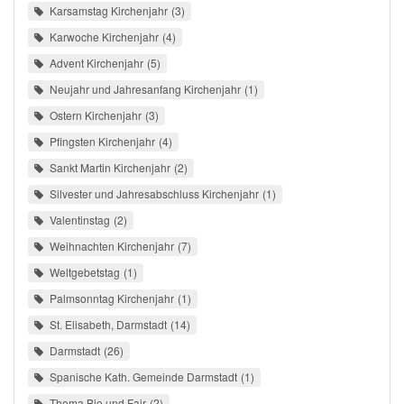
Karsamstag Kirchenjahr
3
Karwoche Kirchenjahr
4
Advent Kirchenjahr
5
Neujahr und Jahresanfang Kirchenjahr
1
Ostern Kirchenjahr
3
Pfingsten Kirchenjahr
4
Sankt Martin Kirchenjahr
2
Silvester und Jahresabschluss Kirchenjahr
1
Valentinstag
2
Weihnachten Kirchenjahr
7
Weltgebetstag
1
Palmsonntag Kirchenjahr
1
St. Elisabeth, Darmstadt
14
Darmstadt
26
Spanische Kath. Gemeinde Darmstadt
1
Thema Bio und Fair
2