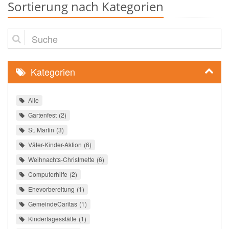
Sortierung nach Kategorien
Suche
Kategorien
Alle
Gartenfest
2
St. Martin
3
Väter-Kinder-Aktion
6
Weihnachts-Christmette
6
Computerhilfe
2
Ehevorbereitung
1
GemeindeCaritas
1
Kindertagesstätte
1