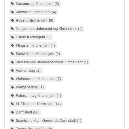
Karsamstag Kirchenjahr
3
Karwoche Kirchenjahr
4
Advent Kirchenjahr
5
Neujahr und Jahresanfang Kirchenjahr
1
Ostern Kirchenjahr
3
Pfingsten Kirchenjahr
4
Sankt Martin Kirchenjahr
2
Silvester und Jahresabschluss Kirchenjahr
1
Valentinstag
2
Weihnachten Kirchenjahr
7
Weltgebetstag
1
Palmsonntag Kirchenjahr
1
St. Elisabeth, Darmstadt
14
Darmstadt
26
Spanische Kath. Gemeinde Darmstadt
1
Thema Bio und Fair
2