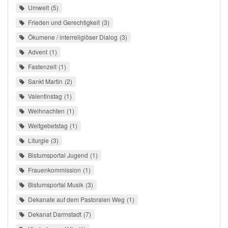
Umwelt
5
Frieden und Gerechtigkeit
3
Ökumene / interreligiöser Dialog
3
Advent
1
Fastenzeit
1
Sankt Martin
2
Valentinstag
1
Weihnachten
1
Weltgebetstag
1
Liturgie
3
Bistumsportal Jugend
1
Frauenkommission
1
Bistumsportal Musik
3
Dekanate auf dem Pastoralen Weg
1
Dekanat Darmstadt
7