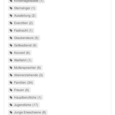
Kindertagesstätte
1
Sternsinger
1
Ausstellung
2
Exerzitien
2
Fastnacht
1
Glaubenskurs
5
Gottesdienst
9
Konzert
6
Wallfahrt
1
Muttersprachler
6
Alleinerziehende
3
Familien
34
Frauen
6
Hauptberufliche
1
Jugendliche
17
Junge Erwachsene
8