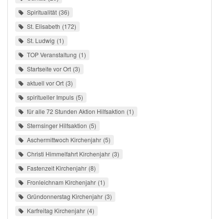
Spiritualität
36
St. Elisabeth
172
St. Ludwig
1
TOP Veranstaltung
1
Startseite vor Ort
3
aktuell vor Ort
3
spiritueller Impuls
5
für alle 72 Stunden Aktion Hilfsaktion
1
Sternsinger Hilfsaktion
5
Aschermittwoch Kirchenjahr
5
Christi Himmelfahrt Kirchenjahr
3
Fastenzeit Kirchenjahr
8
Fronleichnam Kirchenjahr
1
Gründonnerstag Kirchenjahr
3
Karfreitag Kirchenjahr
4