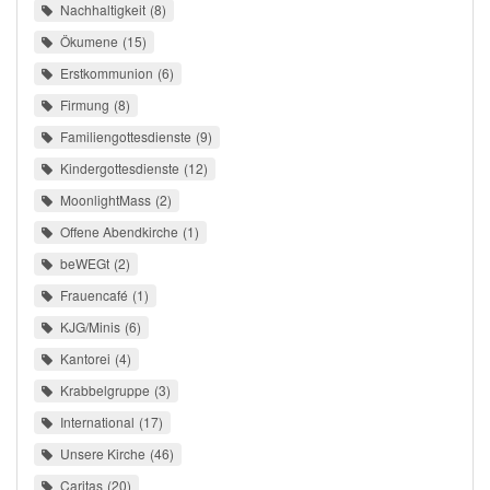
Nachhaltigkeit
8
Ökumene
15
Erstkommunion
6
Firmung
8
Familiengottesdienste
9
Kindergottesdienste
12
MoonlightMass
2
Offene Abendkirche
1
beWEGt
2
Frauencafé
1
KJG/Minis
6
Kantorei
4
Krabbelgruppe
3
International
17
Unsere Kirche
46
Caritas
20