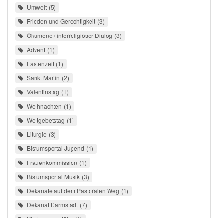
Umwelt
5
Frieden und Gerechtigkeit
3
Ökumene / interreligiöser Dialog
3
Advent
1
Fastenzeit
1
Sankt Martin
2
Valentinstag
1
Weihnachten
1
Weltgebetstag
1
Liturgie
3
Bistumsportal Jugend
1
Frauenkommission
1
Bistumsportal Musik
3
Dekanate auf dem Pastoralen Weg
1
Dekanat Darmstadt
7