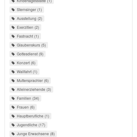
Kindertagesstätte
1
Sternsinger
1
Ausstellung
2
Exerzitien
2
Fastnacht
1
Glaubenskurs
5
Gottesdienst
9
Konzert
6
Wallfahrt
1
Muttersprachler
6
Alleinerziehende
3
Familien
34
Frauen
6
Hauptberufliche
1
Jugendliche
17
Junge Erwachsene
8