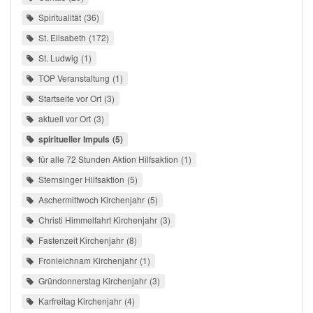
Spiritualität
36
St. Elisabeth
172
St. Ludwig
1
TOP Veranstaltung
1
Startseite vor Ort
3
aktuell vor Ort
3
spiritueller Impuls
5
für alle 72 Stunden Aktion Hilfsaktion
1
Sternsinger Hilfsaktion
5
Aschermittwoch Kirchenjahr
5
Christi Himmelfahrt Kirchenjahr
3
Fastenzeit Kirchenjahr
8
Fronleichnam Kirchenjahr
1
Gründonnerstag Kirchenjahr
3
Karfreitag Kirchenjahr
4