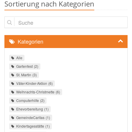
Sortierung nach Kategorien
Suche
Kategorien
Alle
Gartenfest
2
St. Martin
3
Väter-Kinder-Aktion
6
Weihnachts-Christmette
6
Computerhilfe
2
Ehevorbereitung
1
GemeindeCaritas
1
Kindertagesstätte
1