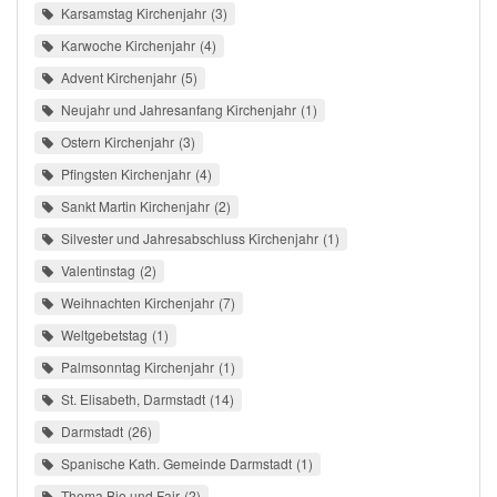
Karsamstag Kirchenjahr
3
Karwoche Kirchenjahr
4
Advent Kirchenjahr
5
Neujahr und Jahresanfang Kirchenjahr
1
Ostern Kirchenjahr
3
Pfingsten Kirchenjahr
4
Sankt Martin Kirchenjahr
2
Silvester und Jahresabschluss Kirchenjahr
1
Valentinstag
2
Weihnachten Kirchenjahr
7
Weltgebetstag
1
Palmsonntag Kirchenjahr
1
St. Elisabeth, Darmstadt
14
Darmstadt
26
Spanische Kath. Gemeinde Darmstadt
1
Thema Bio und Fair
2