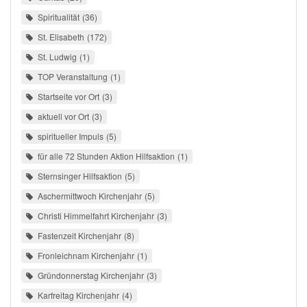
Spiritualität
36
St. Elisabeth
172
St. Ludwig
1
TOP Veranstaltung
1
Startseite vor Ort
3
aktuell vor Ort
3
spiritueller Impuls
5
für alle 72 Stunden Aktion Hilfsaktion
1
Sternsinger Hilfsaktion
5
Aschermittwoch Kirchenjahr
5
Christi Himmelfahrt Kirchenjahr
3
Fastenzeit Kirchenjahr
8
Fronleichnam Kirchenjahr
1
Gründonnerstag Kirchenjahr
3
Karfreitag Kirchenjahr
4