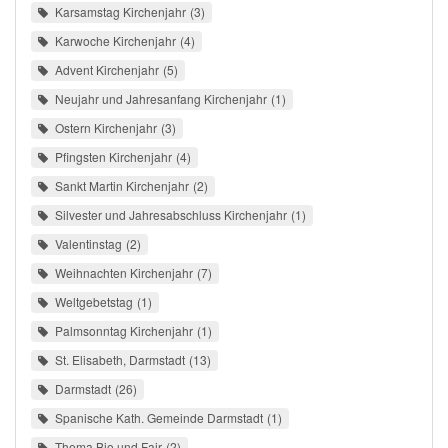
Karsamstag Kirchenjahr
3
Karwoche Kirchenjahr
4
Advent Kirchenjahr
5
Neujahr und Jahresanfang Kirchenjahr
1
Ostern Kirchenjahr
3
Pfingsten Kirchenjahr
4
Sankt Martin Kirchenjahr
2
Silvester und Jahresabschluss Kirchenjahr
1
Valentinstag
2
Weihnachten Kirchenjahr
7
Weltgebetstag
1
Palmsonntag Kirchenjahr
1
St. Elisabeth, Darmstadt
13
Darmstadt
26
Spanische Kath. Gemeinde Darmstadt
1
Thema Bio und Fair
2