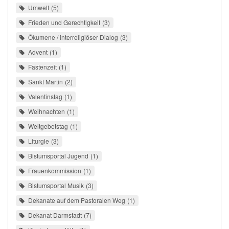
Umwelt
5
Frieden und Gerechtigkeit
3
Ökumene / interreligiöser Dialog
3
Advent
1
Fastenzeit
1
Sankt Martin
2
Valentinstag
1
Weihnachten
1
Weltgebetstag
1
Liturgie
3
Bistumsportal Jugend
1
Frauenkommission
1
Bistumsportal Musik
3
Dekanate auf dem Pastoralen Weg
1
Dekanat Darmstadt
7