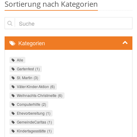
Sortierung nach Kategorien
Suche
Kategorien
Alle
Gartenfest
1
St. Martin
3
Väter-Kinder-Aktion
6
Weihnachts-Christmette
6
Computerhilfe
2
Ehevorbereitung
1
GemeindeCaritas
1
Kindertagesstätte
1