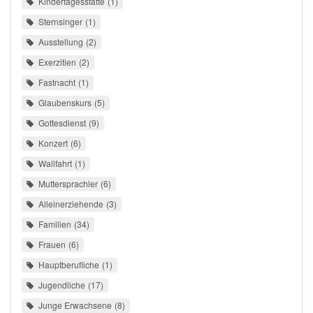
Kindertagesstätte
1
Sternsinger
1
Ausstellung
2
Exerzitien
2
Fastnacht
1
Glaubenskurs
5
Gottesdienst
9
Konzert
6
Wallfahrt
1
Muttersprachler
6
Alleinerziehende
3
Familien
34
Frauen
6
Hauptberufliche
1
Jugendliche
17
Junge Erwachsene
8