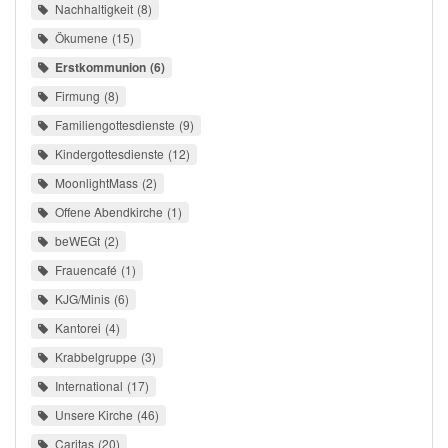
Nachhaltigkeit
8
Ökumene
15
Erstkommunion
6
Firmung
8
Familiengottesdienste
9
Kindergottesdienste
12
MoonlightMass
2
Offene Abendkirche
1
beWEGt
2
Frauencafé
1
KJG/Minis
6
Kantorei
4
Krabbelgruppe
3
International
17
Unsere Kirche
46
Caritas
20