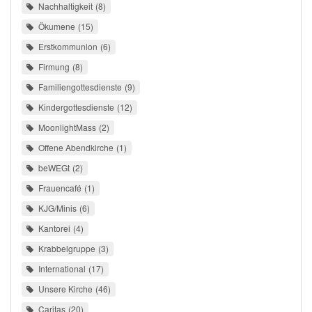
Nachhaltigkeit
8
Ökumene
15
Erstkommunion
6
Firmung
8
Familiengottesdienste
9
Kindergottesdienste
12
MoonlightMass
2
Offene Abendkirche
1
beWEGt
2
Frauencafé
1
KJG/Minis
6
Kantorei
4
Krabbelgruppe
3
International
17
Unsere Kirche
46
Caritas
20