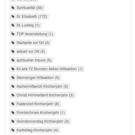
Spiritualität
36
St. Elisabeth
172
St. Ludwig
1
TOP Veranstaltung
1
Startseite vor Ort
3
aktuell vor Ort
3
spiritueller Impuls
5
für alle 72 Stunden Aktion Hilfsaktion
1
Sternsinger Hilfsaktion
5
Aschermittwoch Kirchenjahr
5
Christi Himmelfahrt Kirchenjahr
3
Fastenzeit Kirchenjahr
8
Fronleichnam Kirchenjahr
1
Gründonnerstag Kirchenjahr
3
Karfreitag Kirchenjahr
4