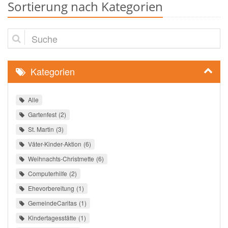
Sortierung nach Kategorien
Suche
Kategorien
Alle
Gartenfest
2
St. Martin
3
Väter-Kinder-Aktion
6
Weihnachts-Christmette
6
Computerhilfe
2
Ehevorbereitung
1
GemeindeCaritas
1
Kindertagesstätte
1