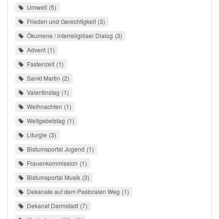
Umwelt
5
Frieden und Gerechtigkeit
3
Ökumene / interreligiöser Dialog
3
Advent
1
Fastenzeit
1
Sankt Martin
2
Valentinstag
1
Weihnachten
1
Weltgebetstag
1
Liturgie
3
Bistumsportal Jugend
1
Frauenkommission
1
Bistumsportal Musik
3
Dekanate auf dem Pastoralen Weg
1
Dekanat Darmstadt
7