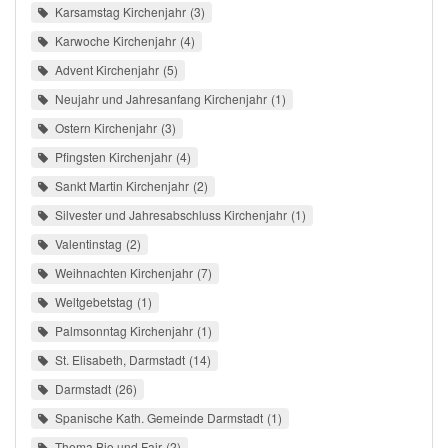
Karsamstag Kirchenjahr
3
Karwoche Kirchenjahr
4
Advent Kirchenjahr
5
Neujahr und Jahresanfang Kirchenjahr
1
Ostern Kirchenjahr
3
Pfingsten Kirchenjahr
4
Sankt Martin Kirchenjahr
2
Silvester und Jahresabschluss Kirchenjahr
1
Valentinstag
2
Weihnachten Kirchenjahr
7
Weltgebetstag
1
Palmsonntag Kirchenjahr
1
St. Elisabeth, Darmstadt
14
Darmstadt
26
Spanische Kath. Gemeinde Darmstadt
1
Thema Bio und Fair
2