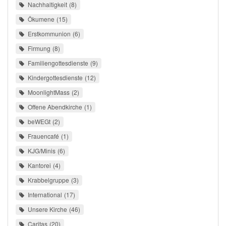
Nachhaltigkeit
8
Ökumene
15
Erstkommunion
6
Firmung
8
Familiengottesdienste
9
Kindergottesdienste
12
MoonlightMass
2
Offene Abendkirche
1
beWEGt
2
Frauencafé
1
KJG/Minis
6
Kantorei
4
Krabbelgruppe
3
International
17
Unsere Kirche
46
Caritas
20