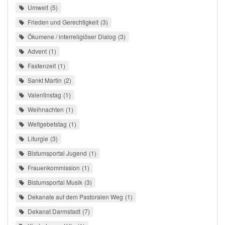
Umwelt
5
Frieden und Gerechtigkeit
3
Ökumene / interreligiöser Dialog
3
Advent
1
Fastenzeit
1
Sankt Martin
2
Valentinstag
1
Weihnachten
1
Weltgebetstag
1
Liturgie
3
Bistumsportal Jugend
1
Frauenkommission
1
Bistumsportal Musik
3
Dekanate auf dem Pastoralen Weg
1
Dekanat Darmstadt
7