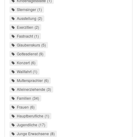
Kindertagesstätte
1
Sternsinger
1
Ausstellung
2
Exerzitien
2
Fastnacht
1
Glaubenskurs
5
Gottesdienst
9
Konzert
6
Wallfahrt
1
Muttersprachler
6
Alleinerziehende
3
Familien
34
Frauen
6
Hauptberufliche
1
Jugendliche
17
Junge Erwachsene
8