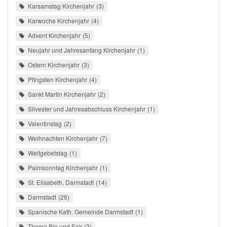
Karsamstag Kirchenjahr
3
Karwoche Kirchenjahr
4
Advent Kirchenjahr
5
Neujahr und Jahresanfang Kirchenjahr
1
Ostern Kirchenjahr
3
Pfingsten Kirchenjahr
4
Sankt Martin Kirchenjahr
2
Silvester und Jahresabschluss Kirchenjahr
1
Valentinstag
2
Weihnachten Kirchenjahr
7
Weltgebetstag
1
Palmsonntag Kirchenjahr
1
St. Elisabeth, Darmstadt
14
Darmstadt
26
Spanische Kath. Gemeinde Darmstadt
1
Thema Bio und Fair
2