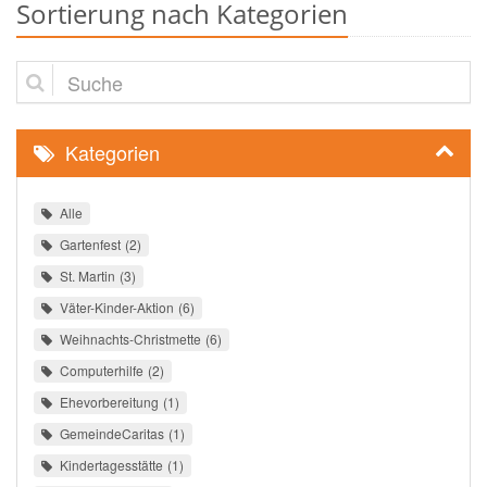
Sortierung nach Kategorien
Suche
Kategorien
Alle
Gartenfest
2
St. Martin
3
Väter-Kinder-Aktion
6
Weihnachts-Christmette
6
Computerhilfe
2
Ehevorbereitung
1
GemeindeCaritas
1
Kindertagesstätte
1