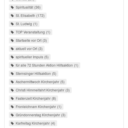
Spiritualität
36
St. Elisabeth
172
St. Ludwig
1
TOP Veranstaltung
1
Startseite vor Ort
3
aktuell vor Ort
3
spiritueller Impuls
5
für alle 72 Stunden Aktion Hilfsaktion
1
Sternsinger Hilfsaktion
5
Aschermittwoch Kirchenjahr
5
Christi Himmelfahrt Kirchenjahr
3
Fastenzeit Kirchenjahr
8
Fronleichnam Kirchenjahr
1
Gründonnerstag Kirchenjahr
3
Karfreitag Kirchenjahr
4