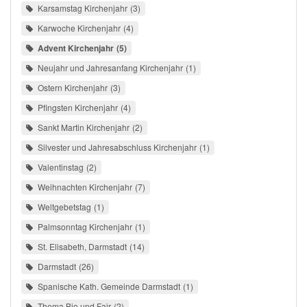
Karsamstag Kirchenjahr
3
Karwoche Kirchenjahr
4
Advent Kirchenjahr
5
Neujahr und Jahresanfang Kirchenjahr
1
Ostern Kirchenjahr
3
Pfingsten Kirchenjahr
4
Sankt Martin Kirchenjahr
2
Silvester und Jahresabschluss Kirchenjahr
1
Valentinstag
2
Weihnachten Kirchenjahr
7
Weltgebetstag
1
Palmsonntag Kirchenjahr
1
St. Elisabeth, Darmstadt
14
Darmstadt
26
Spanische Kath. Gemeinde Darmstadt
1
Thema Bio und Fair
2