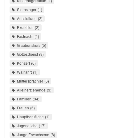
Kindertagesstätte
1
Sternsinger
1
Ausstellung
2
Exerzitien
2
Fastnacht
1
Glaubenskurs
5
Gottesdienst
9
Konzert
6
Wallfahrt
1
Muttersprachler
6
Alleinerziehende
3
Familien
34
Frauen
6
Hauptberufliche
1
Jugendliche
17
Junge Erwachsene
8