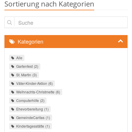
Sortierung nach Kategorien
Suche
Kategorien
Alle
Gartenfest
2
St. Martin
3
Väter-Kinder-Aktion
6
Weihnachts-Christmette
6
Computerhilfe
2
Ehevorbereitung
1
GemeindeCaritas
1
Kindertagesstätte
1