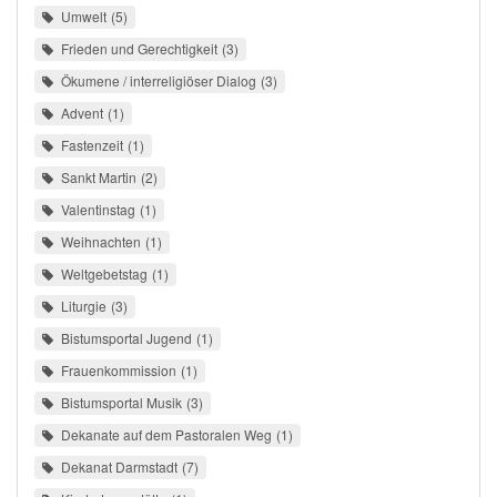
Umwelt
5
Frieden und Gerechtigkeit
3
Ökumene / interreligiöser Dialog
3
Advent
1
Fastenzeit
1
Sankt Martin
2
Valentinstag
1
Weihnachten
1
Weltgebetstag
1
Liturgie
3
Bistumsportal Jugend
1
Frauenkommission
1
Bistumsportal Musik
3
Dekanate auf dem Pastoralen Weg
1
Dekanat Darmstadt
7