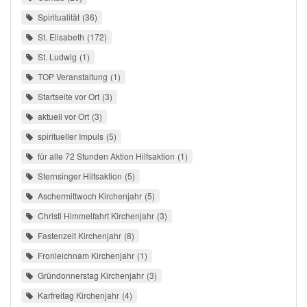
Spiritualität
36
St. Elisabeth
172
St. Ludwig
1
TOP Veranstaltung
1
Startseite vor Ort
3
aktuell vor Ort
3
spiritueller Impuls
5
für alle 72 Stunden Aktion Hilfsaktion
1
Sternsinger Hilfsaktion
5
Aschermittwoch Kirchenjahr
5
Christi Himmelfahrt Kirchenjahr
3
Fastenzeit Kirchenjahr
8
Fronleichnam Kirchenjahr
1
Gründonnerstag Kirchenjahr
3
Karfreitag Kirchenjahr
4