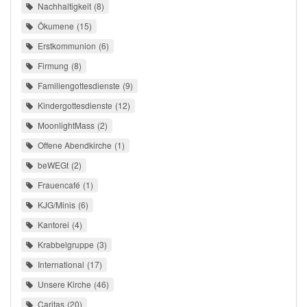
Nachhaltigkeit
8
Ökumene
15
Erstkommunion
6
Firmung
8
Familiengottesdienste
9
Kindergottesdienste
12
MoonlightMass
2
Offene Abendkirche
1
beWEGt
2
Frauencafé
1
KJG/Minis
6
Kantorei
4
Krabbelgruppe
3
International
17
Unsere Kirche
46
Caritas
20