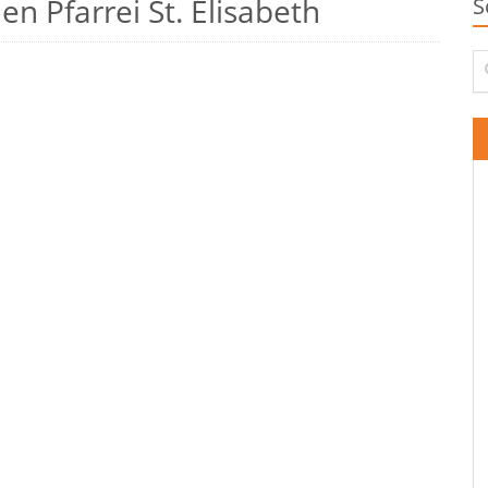
n Pfarrei St. Elisabeth
S
Su