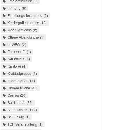
Erstkommunion
6
Firmung
8
Familiengottesdienste
9
Kindergottesdienste
12
MoonlightMass
2
Offene Abendkirche
1
beWEGt
2
Frauencafé
1
KJG/Minis
6
Kantorei
4
Krabbelgruppe
3
International
17
Unsere Kirche
46
Caritas
20
Spiritualität
36
St. Elisabeth
172
St. Ludwig
1
TOP Veranstaltung
1