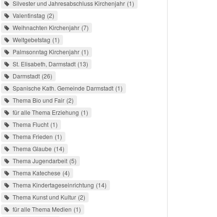
Silvester und Jahresabschluss Kirchenjahr
1
Valentinstag
2
Weihnachten Kirchenjahr
7
Weltgebetstag
1
Palmsonntag Kirchenjahr
1
St. Elisabeth, Darmstadt
13
Darmstadt
26
Spanische Kath. Gemeinde Darmstadt
1
Thema Bio und Fair
2
für alle Thema Erziehung
1
Thema Flucht
1
Thema Frieden
1
Thema Glaube
14
Thema Jugendarbeit
5
Thema Katechese
4
Thema Kindertageseinrichtung
14
Thema Kunst und Kultur
2
für alle Thema Medien
1