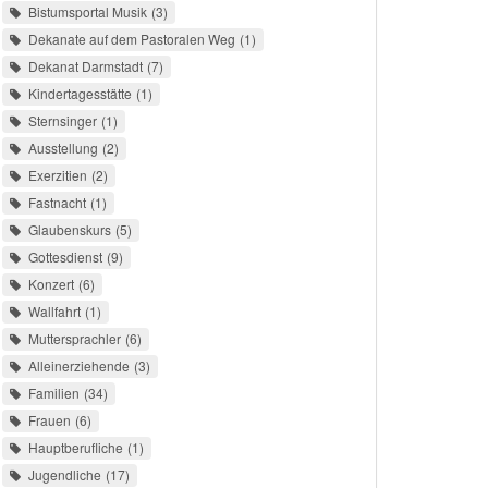
Bistumsportal Musik
3
Dekanate auf dem Pastoralen Weg
1
Dekanat Darmstadt
7
Kindertagesstätte
1
Sternsinger
1
Ausstellung
2
Exerzitien
2
Fastnacht
1
Glaubenskurs
5
Gottesdienst
9
Konzert
6
Wallfahrt
1
Muttersprachler
6
Alleinerziehende
3
Familien
34
Frauen
6
Hauptberufliche
1
Jugendliche
17