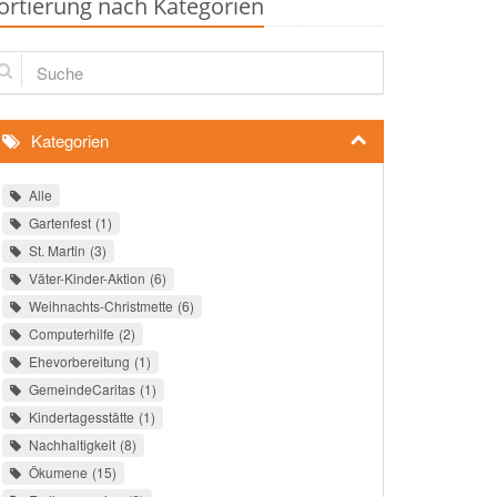
ortierung nach Kategorien
che
Kategorien
Alle
Gartenfest
1
St. Martin
3
Väter-Kinder-Aktion
6
Weihnachts-Christmette
6
Computerhilfe
2
Ehevorbereitung
1
GemeindeCaritas
1
Kindertagesstätte
1
Nachhaltigkeit
8
Ökumene
15