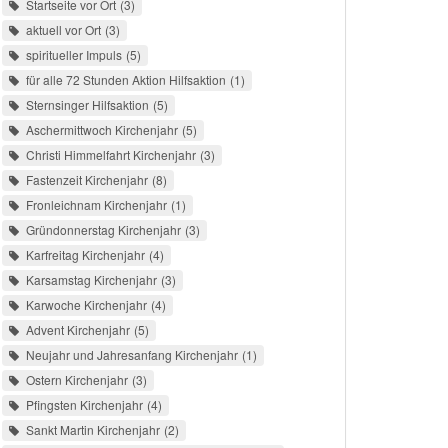
Startseite vor Ort
3
aktuell vor Ort
3
spiritueller Impuls
5
für alle 72 Stunden Aktion Hilfsaktion
1
Sternsinger Hilfsaktion
5
Aschermittwoch Kirchenjahr
5
Christi Himmelfahrt Kirchenjahr
3
Fastenzeit Kirchenjahr
8
Fronleichnam Kirchenjahr
1
Gründonnerstag Kirchenjahr
3
Karfreitag Kirchenjahr
4
Karsamstag Kirchenjahr
3
Karwoche Kirchenjahr
4
Advent Kirchenjahr
5
Neujahr und Jahresanfang Kirchenjahr
1
Ostern Kirchenjahr
3
Pfingsten Kirchenjahr
4
Sankt Martin Kirchenjahr
2