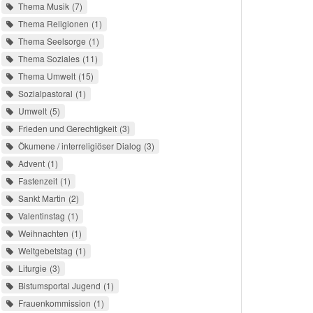
Thema Musik
7
Thema Religionen
1
Thema Seelsorge
1
Thema Soziales
11
Thema Umwelt
15
Sozialpastoral
1
Umwelt
5
Frieden und Gerechtigkeit
3
Ökumene / interreligiöser Dialog
3
Advent
1
Fastenzeit
1
Sankt Martin
2
Valentinstag
1
Weihnachten
1
Weltgebetstag
1
Liturgie
3
Bistumsportal Jugend
1
Frauenkommission
1