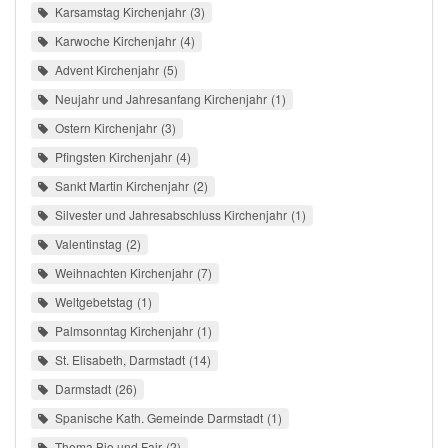
Karsamstag Kirchenjahr
3
Karwoche Kirchenjahr
4
Advent Kirchenjahr
5
Neujahr und Jahresanfang Kirchenjahr
1
Ostern Kirchenjahr
3
Pfingsten Kirchenjahr
4
Sankt Martin Kirchenjahr
2
Silvester und Jahresabschluss Kirchenjahr
1
Valentinstag
2
Weihnachten Kirchenjahr
7
Weltgebetstag
1
Palmsonntag Kirchenjahr
1
St. Elisabeth, Darmstadt
14
Darmstadt
26
Spanische Kath. Gemeinde Darmstadt
1
Thema Bio und Fair
2