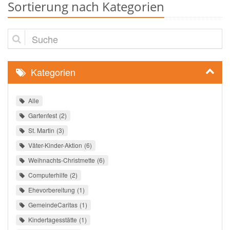
Sortierung nach Kategorien
Suche
Kategorien
Alle
Gartenfest
2
St. Martin
3
Väter-Kinder-Aktion
6
Weihnachts-Christmette
6
Computerhilfe
2
Ehevorbereitung
1
GemeindeCaritas
1
Kindertagesstätte
1