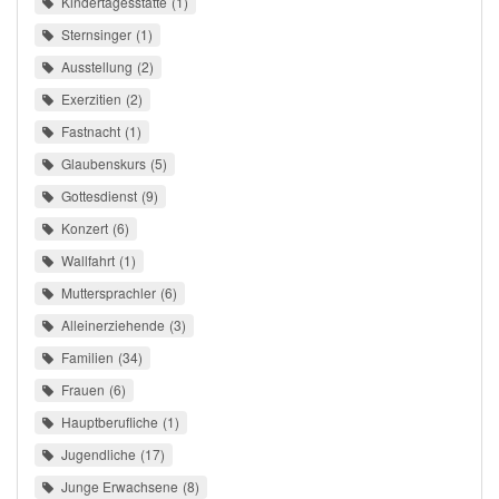
Kindertagesstätte
1
Sternsinger
1
Ausstellung
2
Exerzitien
2
Fastnacht
1
Glaubenskurs
5
Gottesdienst
9
Konzert
6
Wallfahrt
1
Muttersprachler
6
Alleinerziehende
3
Familien
34
Frauen
6
Hauptberufliche
1
Jugendliche
17
Junge Erwachsene
8