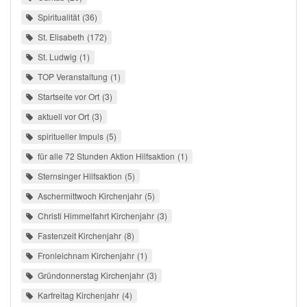
Spiritualität
36
St. Elisabeth
172
St. Ludwig
1
TOP Veranstaltung
1
Startseite vor Ort
3
aktuell vor Ort
3
spiritueller Impuls
5
für alle 72 Stunden Aktion Hilfsaktion
1
Sternsinger Hilfsaktion
5
Aschermittwoch Kirchenjahr
5
Christi Himmelfahrt Kirchenjahr
3
Fastenzeit Kirchenjahr
8
Fronleichnam Kirchenjahr
1
Gründonnerstag Kirchenjahr
3
Karfreitag Kirchenjahr
4