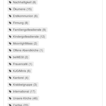
Nachhaltigkeit
8
Ökumene
15
Erstkommunion
6
Firmung
8
Familiengottesdienste
9
Kindergottesdienste
12
MoonlightMass
2
Offene Abendkirche
1
beWEGt
2
Frauencafé
1
KJG/Minis
6
Kantorei
4
Krabbelgruppe
3
International
17
Unsere Kirche
46
Caritas
20