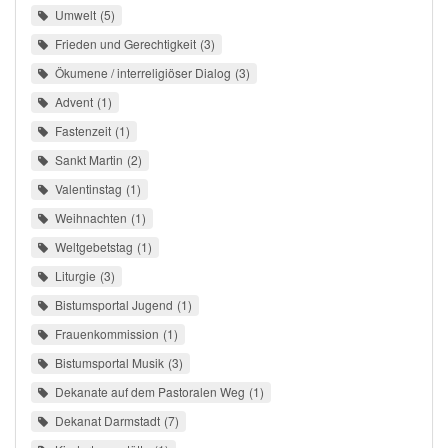
Umwelt
5
Frieden und Gerechtigkeit
3
Ökumene / interreligiöser Dialog
3
Advent
1
Fastenzeit
1
Sankt Martin
2
Valentinstag
1
Weihnachten
1
Weltgebetstag
1
Liturgie
3
Bistumsportal Jugend
1
Frauenkommission
1
Bistumsportal Musik
3
Dekanate auf dem Pastoralen Weg
1
Dekanat Darmstadt
7