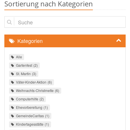
Sortierung nach Kategorien
Suche
Kategorien
Alle
Gartenfest
2
St. Martin
3
Väter-Kinder-Aktion
6
Weihnachts-Christmette
6
Computerhilfe
2
Ehevorbereitung
1
GemeindeCaritas
1
Kindertagesstätte
1