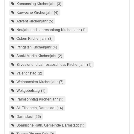
Karsamstag Kirchenjahr
3
Karwoche Kirchenjahr
4
Advent Kirchenjahr
5
Neujahr und Jahresanfang Kirchenjahr
1
Ostern Kirchenjahr
3
Pfingsten Kirchenjahr
4
Sankt Martin Kirchenjahr
2
Silvester und Jahresabschluss Kirchenjahr
1
Valentinstag
2
Weihnachten Kirchenjahr
7
Weltgebetstag
1
Palmsonntag Kirchenjahr
1
St. Elisabeth, Darmstadt
14
Darmstadt
26
Spanische Kath. Gemeinde Darmstadt
1
Thema Bio und Fair
2