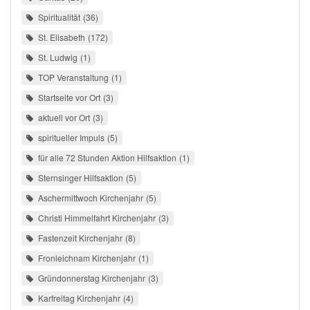
Spiritualität
36
St. Elisabeth
172
St. Ludwig
1
TOP Veranstaltung
1
Startseite vor Ort
3
aktuell vor Ort
3
spiritueller Impuls
5
für alle 72 Stunden Aktion Hilfsaktion
1
Sternsinger Hilfsaktion
5
Aschermittwoch Kirchenjahr
5
Christi Himmelfahrt Kirchenjahr
3
Fastenzeit Kirchenjahr
8
Fronleichnam Kirchenjahr
1
Gründonnerstag Kirchenjahr
3
Karfreitag Kirchenjahr
4