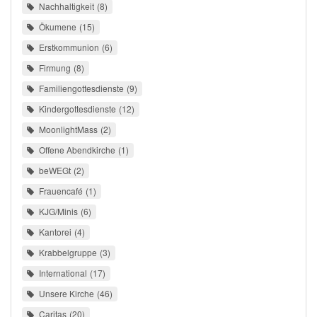
Nachhaltigkeit
8
Ökumene
15
Erstkommunion
6
Firmung
8
Familiengottesdienste
9
Kindergottesdienste
12
MoonlightMass
2
Offene Abendkirche
1
beWEGt
2
Frauencafé
1
KJG/Minis
6
Kantorei
4
Krabbelgruppe
3
International
17
Unsere Kirche
46
Caritas
20