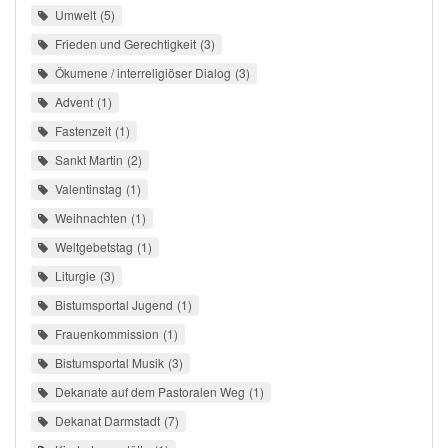
Umwelt
5
Frieden und Gerechtigkeit
3
Ökumene / interreligiöser Dialog
3
Advent
1
Fastenzeit
1
Sankt Martin
2
Valentinstag
1
Weihnachten
1
Weltgebetstag
1
Liturgie
3
Bistumsportal Jugend
1
Frauenkommission
1
Bistumsportal Musik
3
Dekanate auf dem Pastoralen Weg
1
Dekanat Darmstadt
7