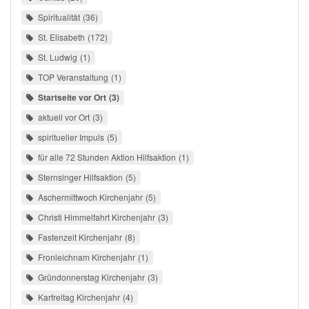
Spiritualität
36
St. Elisabeth
172
St. Ludwig
1
TOP Veranstaltung
1
Startseite vor Ort
3
aktuell vor Ort
3
spiritueller Impuls
5
für alle 72 Stunden Aktion Hilfsaktion
1
Sternsinger Hilfsaktion
5
Aschermittwoch Kirchenjahr
5
Christi Himmelfahrt Kirchenjahr
3
Fastenzeit Kirchenjahr
8
Fronleichnam Kirchenjahr
1
Gründonnerstag Kirchenjahr
3
Karfreitag Kirchenjahr
4