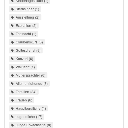
Kindertagesstätte
1
Sternsinger
1
Ausstellung
2
Exerzitien
2
Fastnacht
1
Glaubenskurs
5
Gottesdienst
9
Konzert
6
Wallfahrt
1
Muttersprachler
6
Alleinerziehende
3
Familien
34
Frauen
6
Hauptberufliche
1
Jugendliche
17
Junge Erwachsene
8