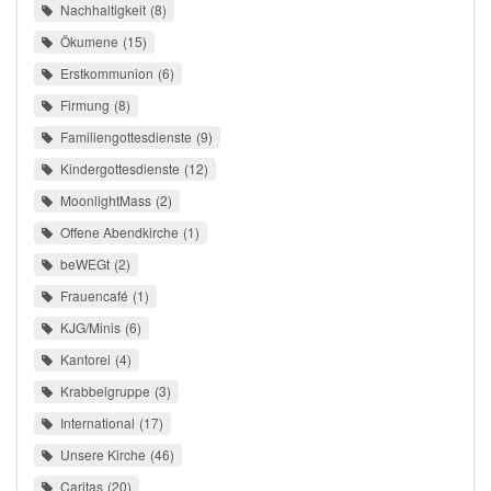
Nachhaltigkeit
8
Ökumene
15
Erstkommunion
6
Firmung
8
Familiengottesdienste
9
Kindergottesdienste
12
MoonlightMass
2
Offene Abendkirche
1
beWEGt
2
Frauencafé
1
KJG/Minis
6
Kantorei
4
Krabbelgruppe
3
International
17
Unsere Kirche
46
Caritas
20