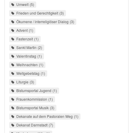
Umwelt
5
Frieden und Gerechtigkeit
3
Ökumene / interreligiöser Dialog
3
Advent
1
Fastenzeit
1
Sankt Martin
2
Valentinstag
1
Weihnachten
1
Weltgebetstag
1
Liturgie
3
Bistumsportal Jugend
1
Frauenkommission
1
Bistumsportal Musik
3
Dekanate auf dem Pastoralen Weg
1
Dekanat Darmstadt
7