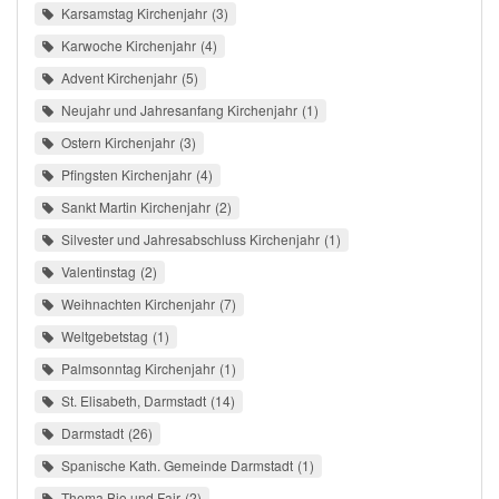
Karsamstag Kirchenjahr
3
Karwoche Kirchenjahr
4
Advent Kirchenjahr
5
Neujahr und Jahresanfang Kirchenjahr
1
Ostern Kirchenjahr
3
Pfingsten Kirchenjahr
4
Sankt Martin Kirchenjahr
2
Silvester und Jahresabschluss Kirchenjahr
1
Valentinstag
2
Weihnachten Kirchenjahr
7
Weltgebetstag
1
Palmsonntag Kirchenjahr
1
St. Elisabeth, Darmstadt
14
Darmstadt
26
Spanische Kath. Gemeinde Darmstadt
1
Thema Bio und Fair
2