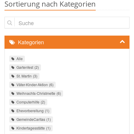
Sortierung nach Kategorien
Suche
Kategorien
Alle
Gartenfest
2
St. Martin
3
Väter-Kinder-Aktion
6
Weihnachts-Christmette
6
Computerhilfe
2
Ehevorbereitung
1
GemeindeCaritas
1
Kindertagesstätte
1