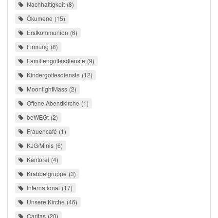
Nachhaltigkeit
8
Ökumene
15
Erstkommunion
6
Firmung
8
Familiengottesdienste
9
Kindergottesdienste
12
MoonlightMass
2
Offene Abendkirche
1
beWEGt
2
Frauencafé
1
KJG/Minis
6
Kantorei
4
Krabbelgruppe
3
International
17
Unsere Kirche
46
Caritas
20