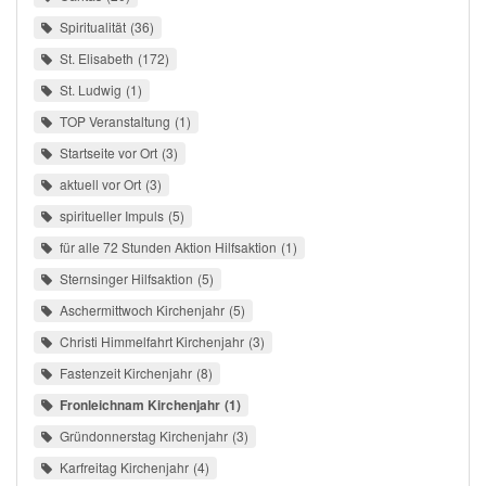
Spiritualität
36
St. Elisabeth
172
St. Ludwig
1
TOP Veranstaltung
1
Startseite vor Ort
3
aktuell vor Ort
3
spiritueller Impuls
5
für alle 72 Stunden Aktion Hilfsaktion
1
Sternsinger Hilfsaktion
5
Aschermittwoch Kirchenjahr
5
Christi Himmelfahrt Kirchenjahr
3
Fastenzeit Kirchenjahr
8
Fronleichnam Kirchenjahr
1
Gründonnerstag Kirchenjahr
3
Karfreitag Kirchenjahr
4