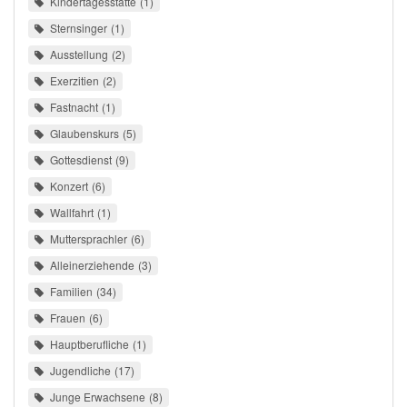
Kindertagesstätte
1
Sternsinger
1
Ausstellung
2
Exerzitien
2
Fastnacht
1
Glaubenskurs
5
Gottesdienst
9
Konzert
6
Wallfahrt
1
Muttersprachler
6
Alleinerziehende
3
Familien
34
Frauen
6
Hauptberufliche
1
Jugendliche
17
Junge Erwachsene
8