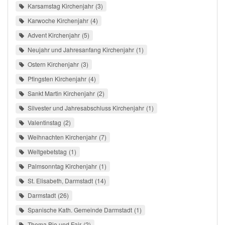
Karsamstag Kirchenjahr
3
Karwoche Kirchenjahr
4
Advent Kirchenjahr
5
Neujahr und Jahresanfang Kirchenjahr
1
Ostern Kirchenjahr
3
Pfingsten Kirchenjahr
4
Sankt Martin Kirchenjahr
2
Silvester und Jahresabschluss Kirchenjahr
1
Valentinstag
2
Weihnachten Kirchenjahr
7
Weltgebetstag
1
Palmsonntag Kirchenjahr
1
St. Elisabeth, Darmstadt
14
Darmstadt
26
Spanische Kath. Gemeinde Darmstadt
1
Thema Bio und Fair
2