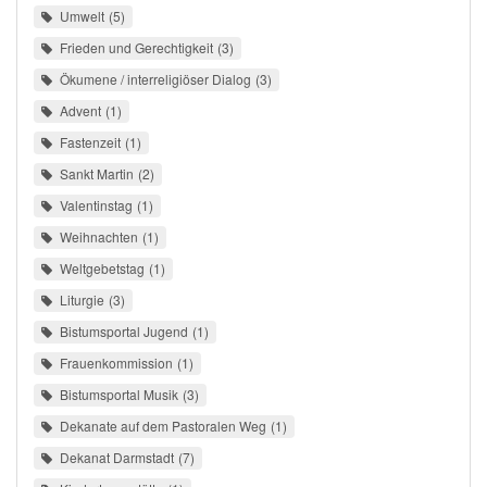
Umwelt
5
Frieden und Gerechtigkeit
3
Ökumene / interreligiöser Dialog
3
Advent
1
Fastenzeit
1
Sankt Martin
2
Valentinstag
1
Weihnachten
1
Weltgebetstag
1
Liturgie
3
Bistumsportal Jugend
1
Frauenkommission
1
Bistumsportal Musik
3
Dekanate auf dem Pastoralen Weg
1
Dekanat Darmstadt
7