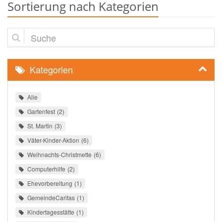
Sortierung nach Kategorien
Suche
Kategorien
Alle
Gartenfest
2
St. Martin
3
Väter-Kinder-Aktion
6
Weihnachts-Christmette
6
Computerhilfe
2
Ehevorbereitung
1
GemeindeCaritas
1
Kindertagesstätte
1