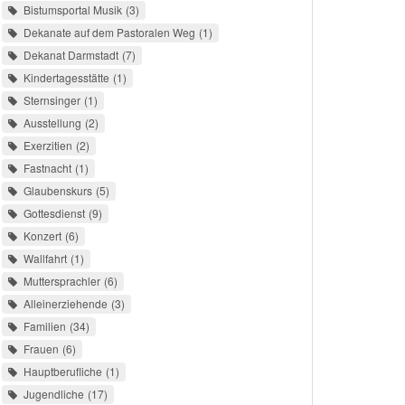
Bistumsportal Musik
3
Dekanate auf dem Pastoralen Weg
1
Dekanat Darmstadt
7
Kindertagesstätte
1
Sternsinger
1
Ausstellung
2
Exerzitien
2
Fastnacht
1
Glaubenskurs
5
Gottesdienst
9
Konzert
6
Wallfahrt
1
Muttersprachler
6
Alleinerziehende
3
Familien
34
Frauen
6
Hauptberufliche
1
Jugendliche
17