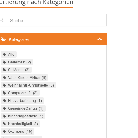
ortierung nach Kategorien
che
Kategorien
Alle
Gartenfest
2
St. Martin
3
Väter-Kinder-Aktion
6
Weihnachts-Christmette
6
Computerhilfe
2
Ehevorbereitung
1
GemeindeCaritas
1
Kindertagesstätte
1
Nachhaltigkeit
8
Ökumene
15