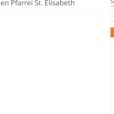
n Pfarrei St. Elisabeth
S
Su