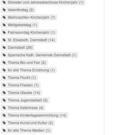
Silvester und Jahresabschluss Kirchenjahr
1
Valentinstag
2
Weihnachten Kirchenjahr
7
Weltgebetstag
1
Palmsonntag Kirchenjahr
1
St. Elisabeth, Darmstadt
14
Darmstadt
26
Spanische Kath. Gemeinde Darmstadt
1
Thema Bio und Fair
2
für alle Thema Erziehung
1
Thema Flucht
1
Thema Frieden
1
Thema Glaube
14
Thema Jugendarbeit
5
Thema Katechese
4
Thema Kindertageseinrichtung
14
Thema Kunst und Kultur
2
für alle Thema Medien
1