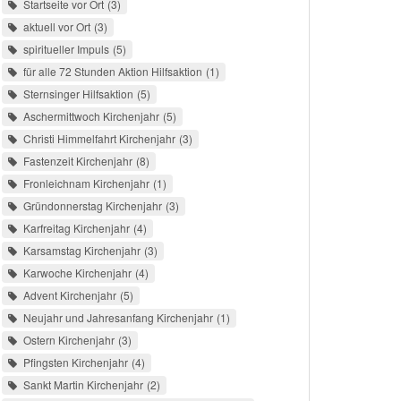
Startseite vor Ort
3
aktuell vor Ort
3
spiritueller Impuls
5
für alle 72 Stunden Aktion Hilfsaktion
1
Sternsinger Hilfsaktion
5
Aschermittwoch Kirchenjahr
5
Christi Himmelfahrt Kirchenjahr
3
Fastenzeit Kirchenjahr
8
Fronleichnam Kirchenjahr
1
Gründonnerstag Kirchenjahr
3
Karfreitag Kirchenjahr
4
Karsamstag Kirchenjahr
3
Karwoche Kirchenjahr
4
Advent Kirchenjahr
5
Neujahr und Jahresanfang Kirchenjahr
1
Ostern Kirchenjahr
3
Pfingsten Kirchenjahr
4
Sankt Martin Kirchenjahr
2