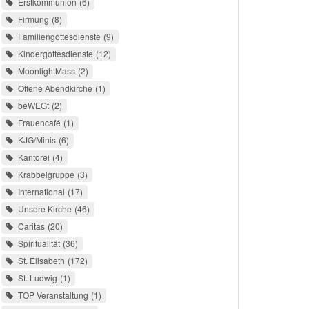
Erstkommunion
6
Firmung
8
Familiengottesdienste
9
Kindergottesdienste
12
MoonlightMass
2
Offene Abendkirche
1
beWEGt
2
Frauencafé
1
KJG/Minis
6
Kantorei
4
Krabbelgruppe
3
International
17
Unsere Kirche
46
Caritas
20
Spiritualität
36
St. Elisabeth
172
St. Ludwig
1
TOP Veranstaltung
1