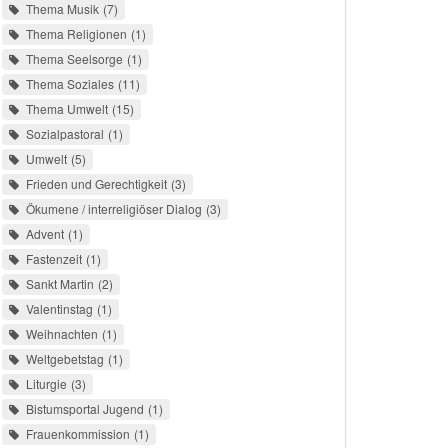
Thema Musik
7
Thema Religionen
1
Thema Seelsorge
1
Thema Soziales
11
Thema Umwelt
15
Sozialpastoral
1
Umwelt
5
Frieden und Gerechtigkeit
3
Ökumene / interreligiöser Dialog
3
Advent
1
Fastenzeit
1
Sankt Martin
2
Valentinstag
1
Weihnachten
1
Weltgebetstag
1
Liturgie
3
Bistumsportal Jugend
1
Frauenkommission
1