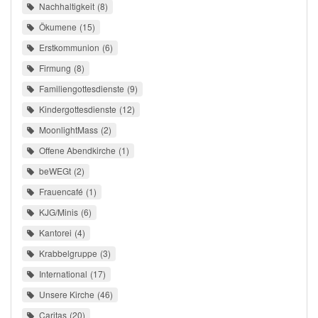
Nachhaltigkeit
8
Ökumene
15
Erstkommunion
6
Firmung
8
Familiengottesdienste
9
Kindergottesdienste
12
MoonlightMass
2
Offene Abendkirche
1
beWEGt
2
Frauencafé
1
KJG/Minis
6
Kantorei
4
Krabbelgruppe
3
International
17
Unsere Kirche
46
Caritas
20