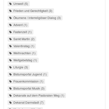
Umwelt
5
Frieden und Gerechtigkeit
3
Ökumene / interreligiöser Dialog
3
Advent
1
Fastenzeit
1
Sankt Martin
2
Valentinstag
1
Weihnachten
1
Weltgebetstag
1
Liturgie
3
Bistumsportal Jugend
1
Frauenkommission
1
Bistumsportal Musik
3
Dekanate auf dem Pastoralen Weg
1
Dekanat Darmstadt
7