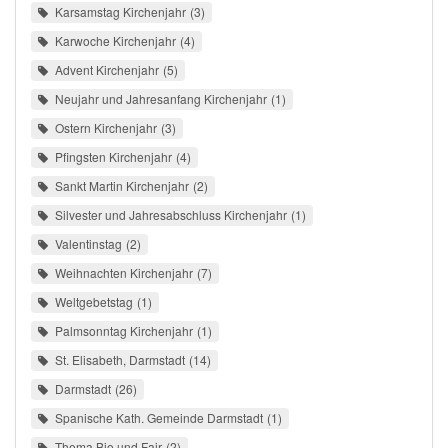
Karsamstag Kirchenjahr
3
Karwoche Kirchenjahr
4
Advent Kirchenjahr
5
Neujahr und Jahresanfang Kirchenjahr
1
Ostern Kirchenjahr
3
Pfingsten Kirchenjahr
4
Sankt Martin Kirchenjahr
2
Silvester und Jahresabschluss Kirchenjahr
1
Valentinstag
2
Weihnachten Kirchenjahr
7
Weltgebetstag
1
Palmsonntag Kirchenjahr
1
St. Elisabeth, Darmstadt
14
Darmstadt
26
Spanische Kath. Gemeinde Darmstadt
1
Thema Bio und Fair
2