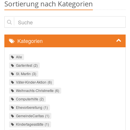
Sortierung nach Kategorien
Suche
Kategorien
Alle
Gartenfest
2
St. Martin
3
Väter-Kinder-Aktion
6
Weihnachts-Christmette
6
Computerhilfe
2
Ehevorbereitung
1
GemeindeCaritas
1
Kindertagesstätte
1