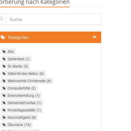
ortierung nach Kategorien
che
Kategorien
Alle
Gartenfest
1
St. Martin
3
Väter-Kinder-Aktion
6
Weihnachts-Christmette
6
Computerhilfe
2
Ehevorbereitung
1
GemeindeCaritas
1
Kindertagesstätte
1
Nachhaltigkeit
8
Ökumene
15