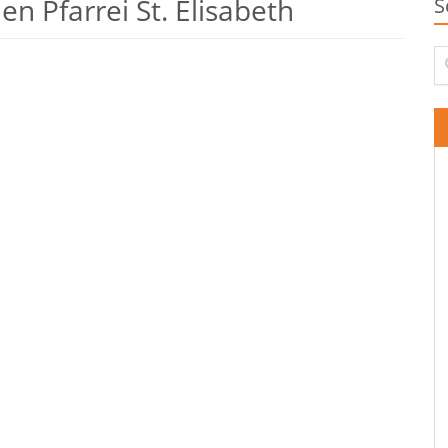
n Pfarrei St. Elisabeth
S
Su