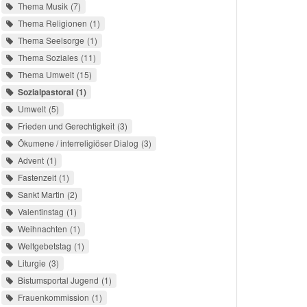
Thema Musik
7
Thema Religionen
1
Thema Seelsorge
1
Thema Soziales
11
Thema Umwelt
15
Sozialpastoral
1
Umwelt
5
Frieden und Gerechtigkeit
3
Ökumene / interreligiöser Dialog
3
Advent
1
Fastenzeit
1
Sankt Martin
2
Valentinstag
1
Weihnachten
1
Weltgebetstag
1
Liturgie
3
Bistumsportal Jugend
1
Frauenkommission
1