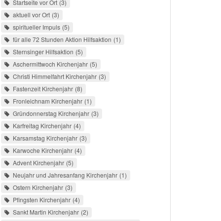
Startseite vor Ort
3
aktuell vor Ort
3
spiritueller Impuls
5
für alle 72 Stunden Aktion Hilfsaktion
1
Sternsinger Hilfsaktion
5
Aschermittwoch Kirchenjahr
5
Christi Himmelfahrt Kirchenjahr
3
Fastenzeit Kirchenjahr
8
Fronleichnam Kirchenjahr
1
Gründonnerstag Kirchenjahr
3
Karfreitag Kirchenjahr
4
Karsamstag Kirchenjahr
3
Karwoche Kirchenjahr
4
Advent Kirchenjahr
5
Neujahr und Jahresanfang Kirchenjahr
1
Ostern Kirchenjahr
3
Pfingsten Kirchenjahr
4
Sankt Martin Kirchenjahr
2