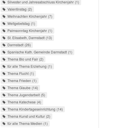
Silvester und Jahresabschluss Kirchenjahr
1
Valentinstag
2
Weihnachten Kirchenjahr
7
Weltgebetstag
1
Palmsonntag Kirchenjahr
1
St. Elisabeth, Darmstadt
13
Darmstadt
26
Spanische Kath. Gemeinde Darmstadt
1
Thema Bio und Fair
2
für alle Thema Erziehung
1
Thema Flucht
1
Thema Frieden
1
Thema Glaube
14
Thema Jugendarbeit
5
Thema Katechese
4
Thema Kindertageseinrichtung
14
Thema Kunst und Kultur
2
für alle Thema Medien
1