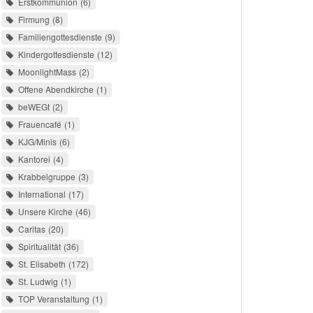
Erstkommunion
6
Firmung
8
Familiengottesdienste
9
Kindergottesdienste
12
MoonlightMass
2
Offene Abendkirche
1
beWEGt
2
Frauencafé
1
KJG/Minis
6
Kantorei
4
Krabbelgruppe
3
International
17
Unsere Kirche
46
Caritas
20
Spiritualität
36
St. Elisabeth
172
St. Ludwig
1
TOP Veranstaltung
1