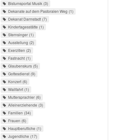
Bistumsportal Musik
3
Dekanate auf dem Pastoralen Weg
1
Dekanat Darmstadt
7
Kindertagesstätte
1
Sternsinger
1
Ausstellung
2
Exerzitien
2
Fastnacht
1
Glaubenskurs
5
Gottesdienst
9
Konzert
6
Wallfahrt
1
Muttersprachler
6
Alleinerziehende
3
Familien
34
Frauen
6
Hauptberufliche
1
Jugendliche
17