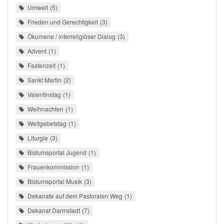
Umwelt
5
Frieden und Gerechtigkeit
3
Ökumene / interreligiöser Dialog
3
Advent
1
Fastenzeit
1
Sankt Martin
2
Valentinstag
1
Weihnachten
1
Weltgebetstag
1
Liturgie
3
Bistumsportal Jugend
1
Frauenkommission
1
Bistumsportal Musik
3
Dekanate auf dem Pastoralen Weg
1
Dekanat Darmstadt
7