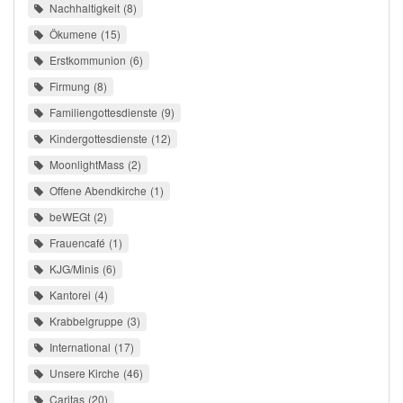
Nachhaltigkeit
8
Ökumene
15
Erstkommunion
6
Firmung
8
Familiengottesdienste
9
Kindergottesdienste
12
MoonlightMass
2
Offene Abendkirche
1
beWEGt
2
Frauencafé
1
KJG/Minis
6
Kantorei
4
Krabbelgruppe
3
International
17
Unsere Kirche
46
Caritas
20