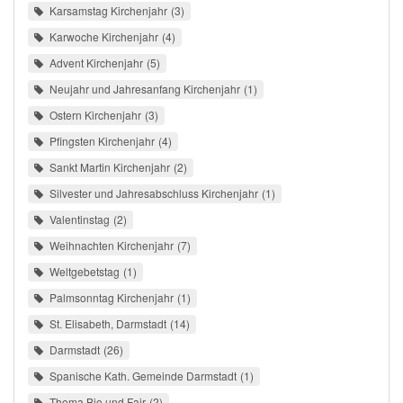
Karsamstag Kirchenjahr
3
Karwoche Kirchenjahr
4
Advent Kirchenjahr
5
Neujahr und Jahresanfang Kirchenjahr
1
Ostern Kirchenjahr
3
Pfingsten Kirchenjahr
4
Sankt Martin Kirchenjahr
2
Silvester und Jahresabschluss Kirchenjahr
1
Valentinstag
2
Weihnachten Kirchenjahr
7
Weltgebetstag
1
Palmsonntag Kirchenjahr
1
St. Elisabeth, Darmstadt
14
Darmstadt
26
Spanische Kath. Gemeinde Darmstadt
1
Thema Bio und Fair
2