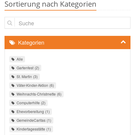
Sortierung nach Kategorien
Suche
Kategorien
Alle
Gartenfest
2
St. Martin
3
Väter-Kinder-Aktion
6
Weihnachts-Christmette
6
Computerhilfe
2
Ehevorbereitung
1
GemeindeCaritas
1
Kindertagesstätte
1