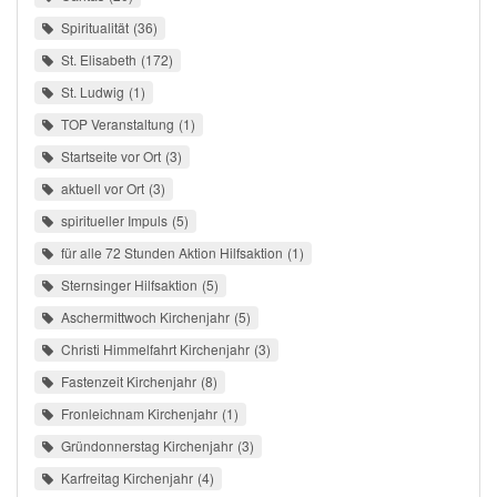
Spiritualität
36
St. Elisabeth
172
St. Ludwig
1
TOP Veranstaltung
1
Startseite vor Ort
3
aktuell vor Ort
3
spiritueller Impuls
5
für alle 72 Stunden Aktion Hilfsaktion
1
Sternsinger Hilfsaktion
5
Aschermittwoch Kirchenjahr
5
Christi Himmelfahrt Kirchenjahr
3
Fastenzeit Kirchenjahr
8
Fronleichnam Kirchenjahr
1
Gründonnerstag Kirchenjahr
3
Karfreitag Kirchenjahr
4