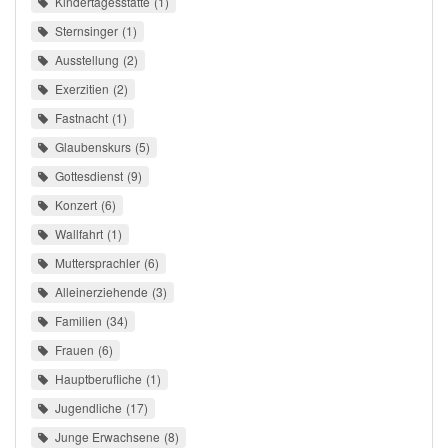
Kindertagesstätte
1
Sternsinger
1
Ausstellung
2
Exerzitien
2
Fastnacht
1
Glaubenskurs
5
Gottesdienst
9
Konzert
6
Wallfahrt
1
Muttersprachler
6
Alleinerziehende
3
Familien
34
Frauen
6
Hauptberufliche
1
Jugendliche
17
Junge Erwachsene
8