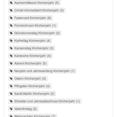
Aschermittwoch Kirchenjahr
5
Christi Himmelfahrt Kirchenjahr
3
Fastenzeit Kirchenjahr
8
Fronleichnam Kirchenjahr
1
Gründonnerstag Kirchenjahr
3
Karfreitag Kirchenjahr
4
Karsamstag Kirchenjahr
3
Karwoche Kirchenjahr
4
Advent Kirchenjahr
5
Neujahr und Jahresanfang Kirchenjahr
1
Ostern Kirchenjahr
3
Pfingsten Kirchenjahr
4
Sankt Martin Kirchenjahr
2
Silvester und Jahresabschluss Kirchenjahr
1
Valentinstag
2
Weihnachten Kirchenjahr
7