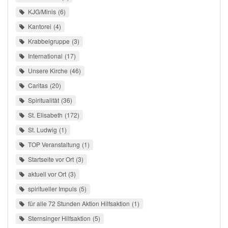
KJG/Minis
6
Kantorei
4
Krabbelgruppe
3
International
17
Unsere Kirche
46
Caritas
20
Spiritualität
36
St. Elisabeth
172
St. Ludwig
1
TOP Veranstaltung
1
Startseite vor Ort
3
aktuell vor Ort
3
spiritueller Impuls
5
für alle 72 Stunden Aktion Hilfsaktion
1
Sternsinger Hilfsaktion
5