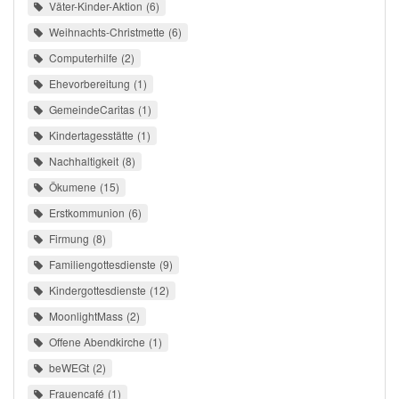
Väter-Kinder-Aktion
6
Weihnachts-Christmette
6
Computerhilfe
2
Ehevorbereitung
1
GemeindeCaritas
1
Kindertagesstätte
1
Nachhaltigkeit
8
Ökumene
15
Erstkommunion
6
Firmung
8
Familiengottesdienste
9
Kindergottesdienste
12
MoonlightMass
2
Offene Abendkirche
1
beWEGt
2
Frauencafé
1