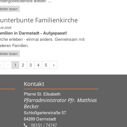
ndergottesdienste wieder. ...
eiter lesen
unterbunte Familienkirche
.06.2026
amilien in Darmstadt - Aufgepasst!
rche erleben - einmal anders. Gemeinsam mit
deren Familien.
eiter lesen
Erste
Vorherige
Nächste
1
2
3
4
5
Seite
Seite
Seite
Kontakt
Pfarrei St. Elisabeth
Pfarradministrator Pfr. Matthias
Becker
Schloßgartenstraße 57
64289
Darmstadt
06151 / 74747