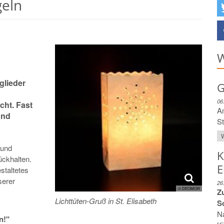
geln
W
glieder
G
06
cht. Fast
A
und
St
W
sund
K
ückhalten.
E
staltetes
serer
26
© DEOMOR
Zu
Lichttüten-Gruß in St. Elisabeth
S
N
n!"