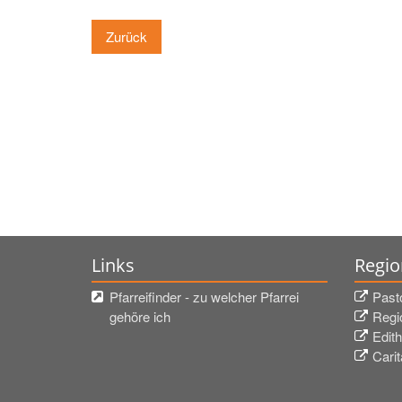
Zurück
Links
Regio
Pfarreifinder - zu welcher Pfarrei
Past
gehöre ich
Regi
Edith
Cari