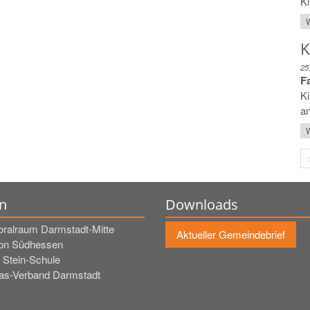
Ki
W
K
25
F
Ki
an
W
n
Downloads
oralraum Darmstadt-Mitte
Aktueller Gemeindebrief
on Südhessen
 Stein-Schule
tas-Verband Darmstadt