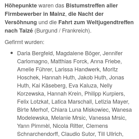
waren das
Höhepunkte
Bistumstreffen aller
,
Firmbewerber in Mainz
die Nacht der
und die
Versöhnung
Fahrt zum Weltjugendtreffen
(Burgund / Frankreich).
nach Taizé
Gefirmt wurden:
Daria Bergfeld, Magdalene Böger, Jennifer
Carlomagno, Matthias Forck, Anna Friebe,
Amelie Führer, Larissa Handwerk, Moritz
Hoschek, Hannah Huth, Jakob Huth, Jonas
Huth, Kai Käseberg, Eva Kaluza, Nelly
Korzewska, Hannah Krein, Philipp Kurpiers,
Felix Lotzkat, Latica Marschall, Letizia Mayer,
Birte Merhof, Chiara Luna Miskowiec, Wanesa
Modelewska, Melanie Mrsic, Vanessa Mrsic,
Yann Pimmèl, Nicola Ritter, Clemens
Schnarchendorff, Claudio Sutor, Till Ullrich,