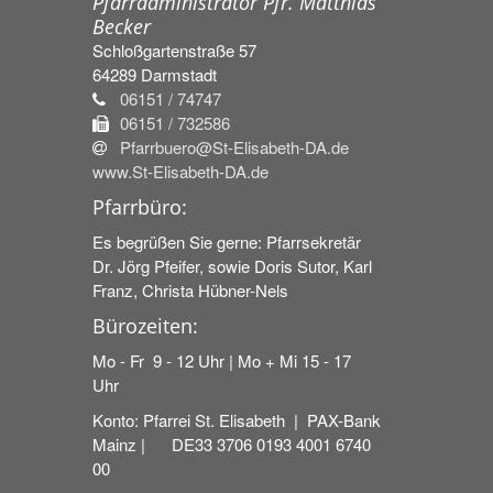
Pfarradministrator Pfr. Matthias
Becker
Schloßgartenstraße 57
64289
Darmstadt
06151 / 74747
06151 / 732586
Pfarrbuero@St-Elisabeth-DA.de
www.St-Elisabeth-DA.de
Pfarrbüro:
Es begrüßen Sie gerne: Pfarrsekretär
Dr. Jörg Pfeifer, sowie Doris Sutor, Karl
Franz, Christa Hübner-Nels
Bürozeiten:
Mo - Fr 9 - 12 Uhr | Mo + Mi 15 - 17
Uhr
Konto: Pfarrei St. Elisabeth | PAX-Bank
Mainz | DE33 3706 0193 4001 6740
00