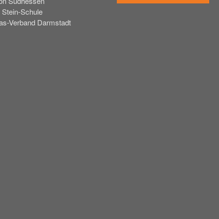
on Südhessen
 Stein-Schule
tas-Verband Darmstadt