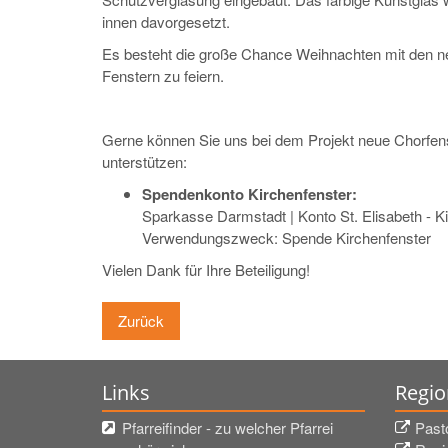
innen davorgesetzt.
Es besteht die große Chance Weihnachten mit den 
Fenstern zu feiern.
Gerne können Sie uns bei dem Projekt neue Chorfen
unterstützen:
Spendenkonto Kirchenfenster:
Sparkasse Darmstadt | Konto St. Elisabeth - 
Verwendungszweck: Spende Kirchenfenster
Vielen Dank für Ihre Beteiligung!
Zurück
Links
Regio
Pfarreifinder - zu welcher Pfarrei
Past