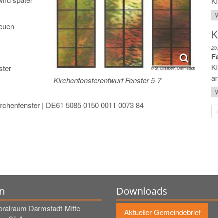
Ki
W
neuen
K
25
F
Ki
ster
© St. Elisabeth, Darmstadt
an
Kirchenfensterentwurf Fenster 5-7
W
Kirchenfenster | DE61 5085 0150 0011 0073 84
n
Downloads
oralraum Darmstadt-Mitte
Aktueller Gemeindebrief