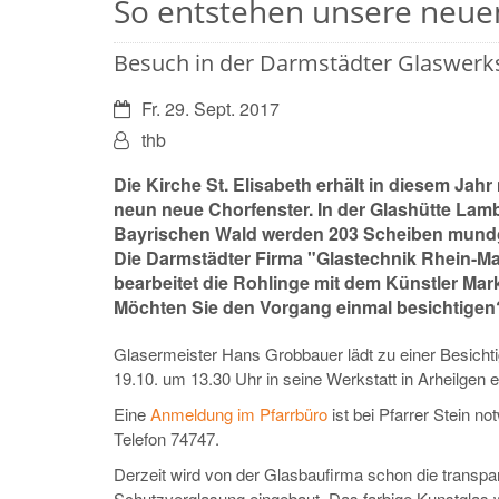
So entstehen unsere neue
Besuch in der Darmstädter Glaswerk
Datum:
Fr. 29. Sept. 2017
Von:
thb
Die Kirche St. Elisabeth erhält in diesem Jahr
neun neue Chorfenster. In der Glashütte Lamb
Bayrischen Wald werden 203 Scheiben mund
Die Darmstädter Firma "Glastechnik Rhein-Ma
bearbeitet die Rohlinge mit dem Künstler Mar
Möchten Sie den Vorgang einmal besichtigen
Glasermeister Hans Grobbauer lädt zu einer Besich
19.10. um 13.30 Uhr in seine Werkstatt in Arheilgen e
Eine
Anmeldung im Pfarrbüro
ist bei Pfarrer Stein no
Telefon 74747.
Derzeit wird von der Glasbaufirma schon die transpa
Schutzverglasung eingebaut. Das farbige Kunstglas w