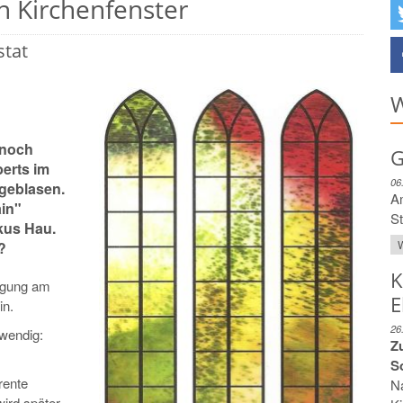
n Kirchenfenster
stat
W
 noch
G
erts im
06
geblasen.
A
in"
St
kus Hau.
W
?
K
tigung am
E
in.
26
twendig:
Zu
S
rente
N
ird später