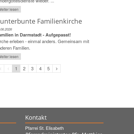
ndergottesdienste wieder. ...
eiter lesen
unterbunte Familienkirche
.06.2026
amilien in Darmstadt - Aufgepasst!
rche erleben - einmal anders. Gemeinsam mit
deren Familien.
eiter lesen
Erste
Vorherige
Nächste
1
2
3
4
5
Seite
Seite
Seite
Kontakt
Pfarrei St. Elisabeth