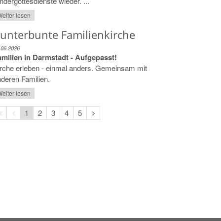
ndergottesdienste wieder. ...
eiter lesen
unterbunte Familienkirche
.06.2026
amilien in Darmstadt - Aufgepasst!
rche erleben - einmal anders. Gemeinsam mit
deren Familien.
eiter lesen
Erste
Vorherige
Nächste
1
2
3
4
5
Seite
Seite
Seite