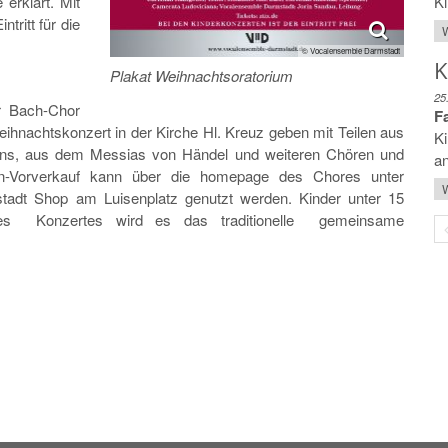
erklärt. Mit
Ki
tritt für die
W
© Vocalensemble Darmstadt
K
Plakat Weihnachtsoratorium
25
er Bach-Chor
F
ihnachtskonzert in der Kirche Hl. Kreuz geben mit Teilen aus
Ki
ns, aus dem Messias von Händel und weiteren Chören und
an
n-Vorverkauf kann über die homepage des Chores unter
W
dt Shop am Luisenplatz genutzt werden. Kinder unter 15
 des Konzertes wird es das traditionelle gemeinsame