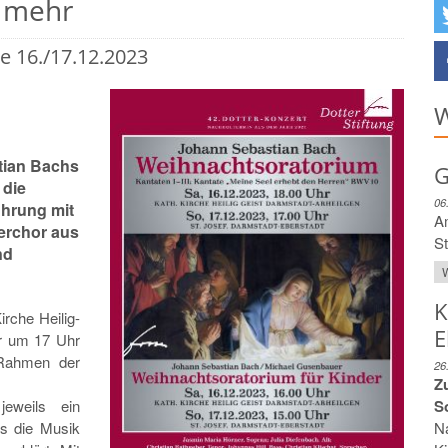
 mehr
 16./17.12.2023
W
tian Bachs
G
 die
06
ührung mit
A
erchor aus
St
nd
W
K
rche Heilig-
E
r um 17 Uhr
 Rahmen der
26
Zu
eweils ein
S
as die Musik
N