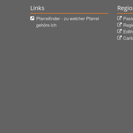
Links
Regio
Pfarreifinder - zu welcher Pfarrei
Past
gehöre ich
Regi
Edith
Cari