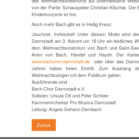
des Weihnachtsoratoriums auf unterhaltsame Weise 
von der Partie: Schauspieler Christian Klischat. Der Ein
Kinderkonzerte ist frei.
Noch mehr Bach gibt es in Heilig Kreuz:
Jauchzet, frohlocket! Unter diesem Motto wird d
Darmstadt am 3. Advent um 18 Uhr ein festliches We
dem Weihnachtsoratorium von Bach und Saint-Sae
Arien von Bach, Händel und Haydn. Der Karte
www.bachchor-darmstadt.de
oder über das Darmsta
Jahren haben freien Eintritt. Zum Ausklang
Weihnachtssingen mit dem Publikum geben.
Ausführende sind
Bach-Chor Darmstadt e.V.
Solisten: Ursula Ott und Peter Schüler
Kammerorchester Pro Musica Darmstadt
Leitung: Angela Gehann-Dernbach
Zurück