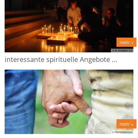
mehr +
© St. Elisabeth, DA
interessante spirituelle Angebote ...
mehr +
© Pfarrbriefservice