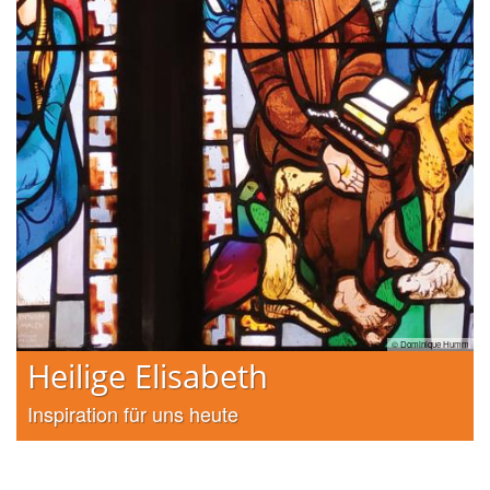
h DA
© Dominique Humm
Heilige Elisabeth
Inspiration für uns heute