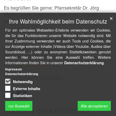
Es begrüßen Sie gerne: Pfarrsekretär Dr. Jörg
Pfeifer, sowie Doris Sutor, Karl Franz, Christa
✕
Ihre Wahlmöglichkeit beim Datenschutz
Hübner-Nels
Bürozeiten:
Für ein optimales Webseiten-Erlebnis verwenden wir Cookies,
die für das Funktionieren unserer Website notwendig sind. Mit
Mo - Fr 9 - 12 Uhr | Mo + Mi 15 - 17 Uhr
Ihrer Zustimmung verwenden wir auch Tools und Cookies, die
zur Anzeige externer Inhalte (Videos über Youtube, Audios über
Konto: Pfarrei St. Elisabeth | PAX-Bank Mainz |
Soundcloud, ...) oder zu anonymen Statistikzwecken genutzt
DE33 3706 0193 4001 6740 00
werden. Hier können Sie eine Auswahl treffen. Weitere
Informationen finden Sie in unserer
.
Datenschutzerklärung
Visitenkarte herunterladen
Impressum
Datenschutzerklärung
Empfehlen Sie uns
Notwendig
Externe Inhalte
Statistiken
nur Auswahl
Alle akzeptieren
Standorte der katholischen