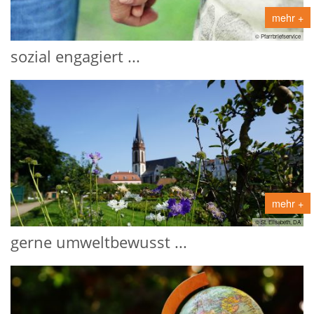
mehr +
© Pfarrbriefservice
sozial engagiert ...
mehr +
© St. Elisabeth, DA
gerne umweltbewusst ...