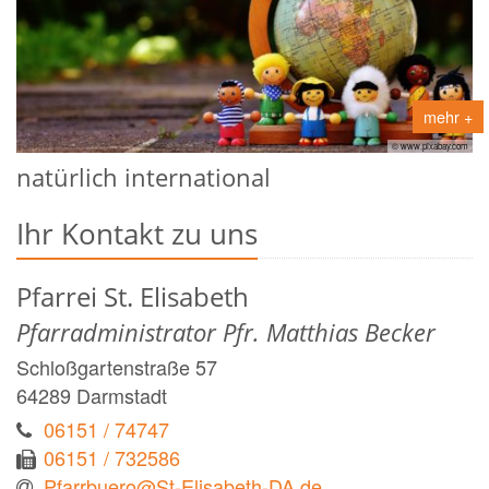
mehr +
© www.pixabay.com
natürlich international
Ihr Kontakt zu uns
Pfarrei St. Elisabeth
Pfarradministrator Pfr. Matthias Becker
Schloßgartenstraße 57
64289
Darmstadt
06151 / 74747
06151 / 732586
Pfarrbuero@St-Elisabeth-DA.de