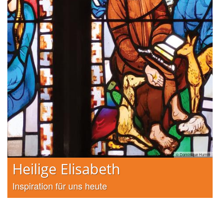
h DA
© Dominique Humm
Heilige Elisabeth
Inspiration für uns heute