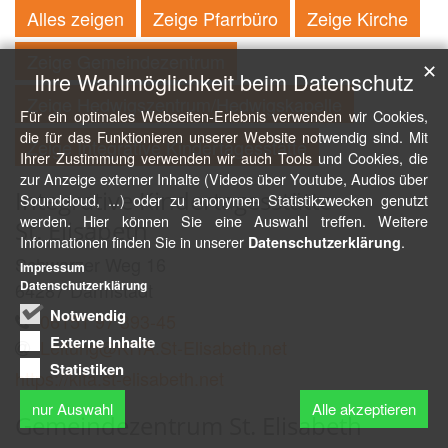
Alles zeigen
Zeige Pfarrbüro
Zeige Kirche
Zeige Gemeindezentrum
✕
Ihre Wahlmöglichkeit beim Datenschutz
Zeige Hedwigszentrum/Hedwigskapelle
Für ein optimales Webseiten-Erlebnis verwenden wir Cookies,
die für das Funktionieren unserer Website notwendig sind. Mit
Zeige Integrative Kindertagesstätte
Ihrer Zustimmung verwenden wir auch Tools und Cookies, die
zur Anzeige externer Inhalte (Videos über Youtube, Audios über
Integrative Kindertagesstätte
Soundcloud, ...) oder zu anonymen Statistikzwecken genutzt
werden. Hier können Sie eine Auswahl treffen. Weitere
St. Elisabeth
Informationen finden Sie in unserer
.
Datenschutzerklärung
Schwarzer Weg 16
Impressum
Datenschutzerklärung
64287
Darmstadt
Notwendig
06151 97 393-45
Externe Inhalte
Leitung@KITA.St-Elisabeth.net
Statistiken
https://kita.st-elisabeth.net
nur Auswahl
Alle akzeptieren
Gemeindezentrum St. Elisabeth