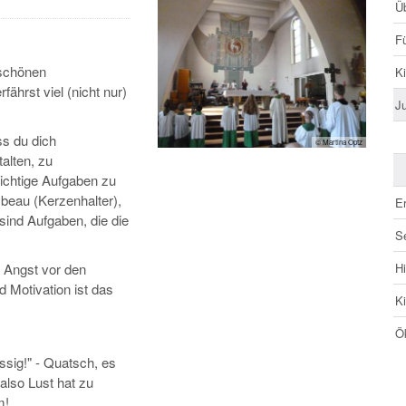
Ü
Fü
 schönen
K
ährst viel (nicht nur)
J
s du dich
© Martina Optz
alten, zu
ichtige Aufgaben zu
mbeau (Kerzenhalter),
E
sind Aufgaben, die die
S
 Angst vor den
H
 Motivation ist das
K
Ö
ssig!" - Quatsch, es
also Lust hat zu
m!