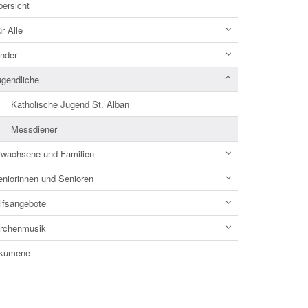
bersicht
r Alle
inder
ugendliche
Katholische Jugend St. Alban
Messdiener
rwachsene und Familien
eniorinnen und Senioren
ilfsangebote
irchenmusik
kumene