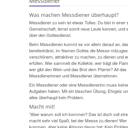
Messdiener
Was machen Messdiener überhaupt?
Messdiener zu sein ist etwas Tolles: Du bist in einer
Gemeinschaft, lernst somit neue Leute kennen, und erf
über den Gottesdienst.
Beim Messdienen kommt es vor allem darauf an, das
bereiterklärst, im Namen Gottes die Messe mitzugest
verschönern, attraktiver zu machen, zu dienen und w
erfüllen. Wer sammelt die Kollekte, wer trägt die Fla
wer gibt den Wein und das Brot dem Pfarrer? All das 
Messdienerinnen und Messdiener übernehmen.
Ein Messdiener oder eine Messdienerinn muss keine
Aufgaben haben. Mit ein bisschen Übung, Ehrgeiz und
alles überhaupt kein Problem.
Macht mit!
"Aber warum soll ich kommen? Das ist doch voll stre
macht sehr viel Spaß, bei der Messe zu dienen! Wer 
kommen, aber keine Ahnung davon hat: Kein Proble