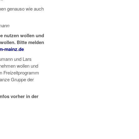
enen genauso wie auch
.
umann
ce nutzen wollen und
 wollen. Bitte melden
m-mainz.de
eumann und Lars
rnehmen wollen und
in Freizeitprogramm
 ganze Gruppe der
nfos vorher in der