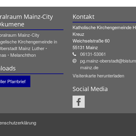
ralraum Mainz-City
Kontakt
Ökumene
Katholische Kirchengemeinde He
Kreuz
oralraum Mainz-City
Weichselstraße 60
gelische Kirchengemeinde in
55131
Mainz
Oberstadt Mainz Luther ꞏ
06131-53061
as ꞏ Melanchthon
pg.mainz-oberstadt@bistum
loads
mainz.de
Visitenkarte herunterladen
ler Pfarrbrief
Social Media
enschutzerklärung