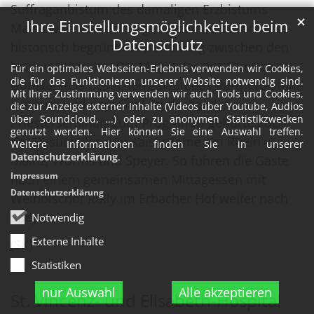
Suffraganbistum des damaligen Erzbistums
✕
Ihre Einstellungsmöglichkeiten beim
Mainz war. Von daher gebe es eine besondere,
Datenschutz
historisch begründete Beziehung zwischen den
beiden Diözesen. Die Mitglieder des Olmützer
Für ein optimales Webseiten-Erlebnis verwenden wir Cookies,
die für das Funktionieren unserer Website notwendig sind.
Domkapitels besuchen zurzeit das Partnerbistum
Mit Ihrer Zustimmung verwenden wir auch Tools und Cookies,
Limburg und sind Gast im dortigen
die zur Anzeige externer Inhalte (Videos über Youtube, Audios
über Soundcloud, ...) oder zu anonymen Statistikzwecken
Priesterseminar. Zum Programm gehörte auch
genutzt werden. Hier können Sie eine Auswahl treffen.
der Besuch der drei Kaiserdome am Rhein –
Weitere Informationen finden Sie in unserer
Datenschutzerklärung
.
Mainz, Worms und Speyer. So fuhren die Gäste
Impressum
nach einem gemeinsamen Mittagessen mit
Datenschutzerklärung
Weihbischof Rolly im Erbacher Hof weiter nach
Speyer.
Notwendig
Externe Inhalte
(SK)
Statistiken
nur Auswahl
Alle akzeptieren
St. Vincenz- und Elisabeth-Hospital