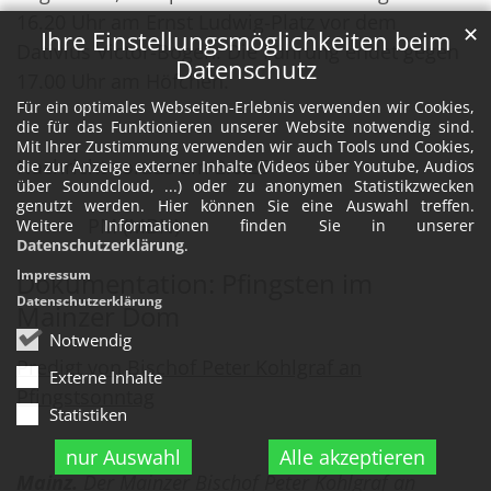
16.20 Uhr am Ernst Ludwig-Platz vor dem
✕
Ihre Einstellungsmöglichkeiten beim
Dativius Victor-Bogen. Die Führung endet gegen
Datenschutz
17.00 Uhr am Höfchen.
Für ein optimales Webseiten-Erlebnis verwenden wir Cookies,
die für das Funktionieren unserer Website notwendig sind.
Mit Ihrer Zustimmung verwenden wir auch Tools und Cookies,
Nachricht voraus am 2.6.25
die zur Anzeige externer Inhalte (Videos über Youtube, Audios
über Soundcloud, ...) oder zu anonymen Statistikzwecken
genutzt werden. Hier können Sie eine Auswahl treffen.
PM (MBN)
Weitere Informationen finden Sie in unserer
Datenschutzerklärung
.
Dokumentation: Pfingsten im
Impressum
Datenschutzerklärung
Mainzer Dom
Notwendig
Predigt von Bischof Peter Kohlgraf an
Externe Inhalte
Pfingstsonntag
Statistiken
nur Auswahl
Alle akzeptieren
Mainz.
Der Mainzer Bischof Peter Kohlgraf an