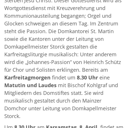
Sterben Jesu Christi. Dieser Gottesdienst wird als
Wortgottesdienst mit Kreuzverehrung und
Kommunionausteilung begangen; Orgel und
Glocken schweigen an diesem Tag. Im Zentrum
steht die Passion. Die Domkantorei St. Martin
sowie die Kantoren unter der Leitung von
Domkapellmeister Storck gestalten die
Karfreitagsliturgie musikalisch: Unter anderem
wird die „Johannes-Passion“ von Heinrich Schütz
für Chor und Solisten erklingen. Bereits am
Karfreitagmorgen
findet um
8.30 Uhr
eine
Matutin und Laudes
mit Bischof Kohlgraf und
Mitgliedern des Domstiftes statt. Sie wird
musikalisch gestaltet durch den Mainzer
Domchor unter Leitung von Domkapellmeister
Storck.
Um
8.30 Uhr
am
Karsamstag, 8. April,
findet am