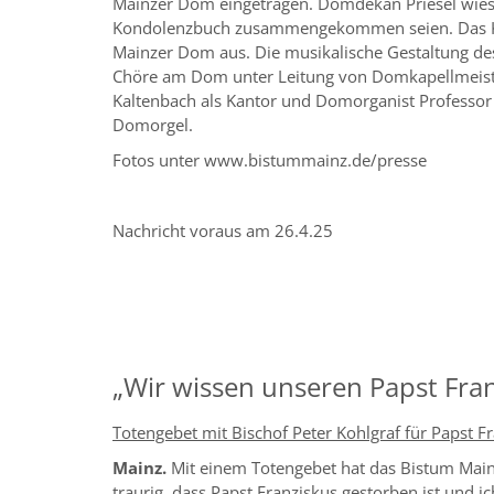
Mainzer Dom eingetragen. Domdekan Priesel wies d
Kondolenzbuch zusammengekommen seien. Das Kond
Mainzer Dom aus. Die musikalische Gestaltung d
Chöre am Dom unter Leitung von Domkapellmeiste
Kaltenbach als Kantor und Domorganist Professo
Domorgel
Fotos unter www.bistummainz.de/presse
Nachricht voraus am 2
„Wir wissen unseren Papst Fra
Totengebet mit Bischof Peter Kohlgraf für Papst 
Mainz.
Mit einem Totengebet hat das Bistum Mainz
traurig, dass Papst Franziskus gestorben ist und i