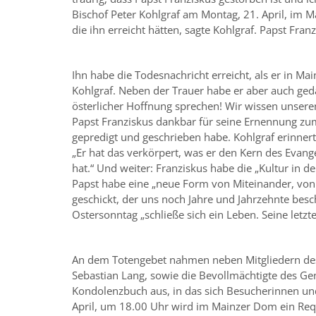
Bischof Peter Kohlgraf am Montag, 21. April, im 
die ihn erreicht hätten, sagte Kohlgraf. Papst F
Ihn habe die Todesnachricht erreicht, als er in Ma
Kohlgraf. Neben der Trauer habe er aber auch geda
österlicher Hoffnung sprechen! Wir wissen unsere
Papst Franziskus dankbar für seine Ernennung zum
gepredigt und geschrieben habe. Kohlgraf erinnert
„Er hat das verkörpert, was er den Kern des Evang
hat.“ Und weiter: Franziskus habe die „Kultur in d
Papst habe eine „neue Form von Miteinander, von 
geschickt, der uns noch Jahre und Jahrzehnte besc
Ostersonntag „schließe sich ein Leben. Seine letzte
An dem Totengebet nahmen neben Mitgliedern des
Sebastian Lang, sowie die Bevollmächtigte des Gene
Kondolenzbuch aus, in das sich Besucherinnen u
April, um 18.00 Uhr wird im Mainzer Dom ein Requ