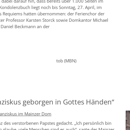
abei darauf hin, dass bereits über 1.000 Seiten im
olenzbuch liegt noch bis Sonntag, 27. April, im
es Requiems hatten übernommen: der Ferienchor der
r Professor Karsten Storck sowie Domkantor Michael
r Daniel Beckmann an der
.
6.4.25 tob (MBN)
nziskus geborgen in Gottes Händen“
Franziskus im Mainzer Dom
 des verstorbenen Papstes gedacht. „Ich persönlich bin
ch glaube, viele Menschen sind es auch“, sagte der Mainzer