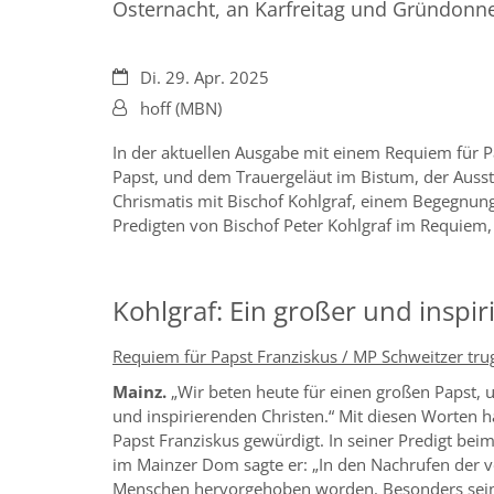
Osternacht, an Karfreitag und Gründonne
Datum:
Di. 29. Apr. 2025
Von:
hoff (MBN)
In der aktuellen Ausgabe mit einem Requiem für 
Papst, und dem Trauergeläut im Bistum, der Ausst
Chrismatis mit Bischof Kohlgraf, einem Begegnun
Predigten von Bischof Peter Kohlgraf im Requiem,
Kohlgraf: Ein großer und inspir
Requiem für
Papst Franziskus / MP Schweitzer tru
Mainz.
„Wir beten heute für einen großen Papst,
und inspirierenden Christen.“ Mit diesen Worten h
Papst Franziskus gewürdigt. In seiner Predigt be
im Mainzer Dom sagte er: „In den Nachrufen der v
Menschen hervorgehoben worden. Besonders seine