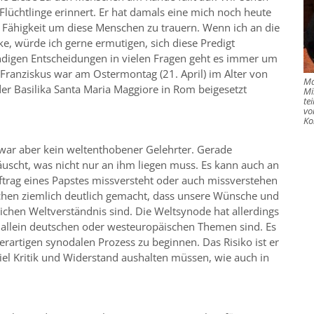
lüchtlinge erinnert. Er hat damals eine mich noch heute
 Fähigkeit um diese Menschen zu trauern. Wenn ich an die
e, würde ich gerne ermutigen, sich diese Predigt
ndigen Entscheidungen in vielen Fragen geht es immer um
ranziskus war am Ostermontag (21. April) im Alter von
Ma
r Basilika Santa Maria Maggiore in Rom beigesetzt
Mi
te
vo
Ko
, war aber kein weltenthobener Gelehrter. Gerade
uscht, was nicht nur an ihm liegen muss. Es kann auch an
uftrag eines Papstes missversteht oder auch missverstehen
schen ziemlich deutlich gemacht, dass unsere Wünsche und
lichen Weltverständnis sind. Die Weltsynode hat allerdings
e allein deutschen oder westeuropäischen Themen sind. Es
erartigen synodalen Prozess zu beginnen. Das Risiko ist er
el Kritik und Widerstand aushalten müssen, wie auch in