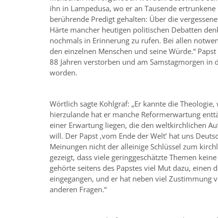
ihn in Lampedusa, wo er an Tausende ertrunkene F
berührende Predigt gehalten: Über die vergessene
Härte mancher heutigen politischen Debatten denk
nochmals in Erinnerung zu rufen. Bei allen notwe
den einzelnen Menschen und seine Würde.“ Papst F
88 Jahren verstorben und am Samstagmorgen in de
worden.
Wörtlich sagte Kohlgraf: „Er kannte die Theologie
hierzulande hat er manche Reformerwartung enttä
einer Erwartung liegen, die den weltkirchlichen A
will. Der Papst ,vom Ende der Weltʼ hat uns Deut
Meinungen nicht der alleinige Schlüssel zum kirch
gezeigt, dass viele geringgeschätzte Themen kein
gehörte seitens des Papstes viel Mut dazu, einen d
eingegangen, und er hat neben viel Zustimmung vi
anderen Fragen.“