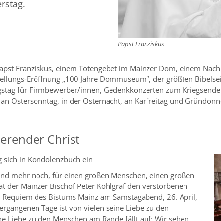
rstag.
Papst Franziskus
Papst Franziskus, einem Totengebet im Mainzer Dom, einem Nachr
ellungs-Eröffnung „100 Jahre Dommuseum“, der größten Bibelseit
gstag für Firmbewerber/innen, Gedenkkonzerten zum Kriegsende (
 an Ostersonntag, in der Osternacht, an Karfreitag und Gründonn
ierender Christ
g sich in Kondolenzbuch ein
 und mehr noch, für einen großen Menschen, einen großen
at der Mainzer Bischof Peter Kohlgraf den verstorbenen
im Requiem des Bistums Mainz am Samstagabend, 26. April,
ergangenen Tage ist von vielen seine Liebe zu den
 Liebe zu den Menschen am Rande fällt auf: Wir sehen