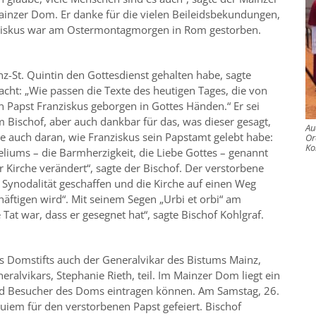
Mainzer Dom. Er danke für die vielen Beileidsbekundungen,
ranziskus war am Ostermontagmorgen in Rom gestorben.
inz-St. Quintin den Gottesdienst gehalten habe, sagte
cht: „Wie passen die Texte des heutigen Tages, die von
n Papst Franziskus geborgen in Gottes Händen.“ Er sei
 Bischof, aber auch dankbar für das, was dieser gesagt,
Au
e auch daran, wie Franziskus sein Papstamt gelebt habe:
Or
Ko
eliums – die Barmherzigkeit, die Liebe Gottes – genannt
er Kirche verändert“, sagte der Bischof. Der verstorbene
Synodalität geschaffen und die Kirche auf einen Weg
häftigen wird“.
Mit seinem Segen „Urbi et orbi“ am
 Tat war, dass er gesegnet hat“, sagte Bischof Kohlgraf.
 Domstifts auch der Generalvikar des Bistums Mainz,
ralvikars, Stephanie Rieth, teil. Im Mainzer Dom liegt ein
nd Besucher des Doms eintragen können. Am Samstag, 26.
iem für den verstorbenen Papst gefeiert. Bischof