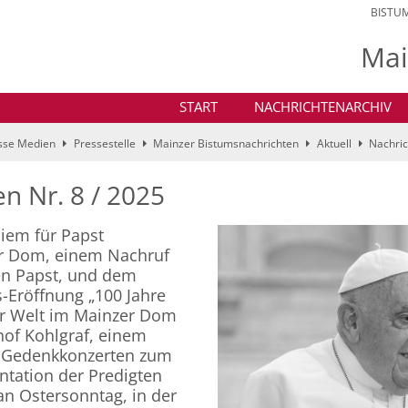
BISTU
Mai
START
NACHRICHTENARCHIV
sse Medien
Pressestelle
Mainzer Bistumsnachrichten
Aktuell
Nachri
n Nr. 8 / 2025
iem für Papst
er Dom, einem Nachruf
en Papst, und dem
s-Eröffnung „100 Jahre
r Welt im Mainzer Dom
chof Kohlgraf, einem
, Gedenkkonzerten zum
ntation der Predigten
an Ostersonntag, in der