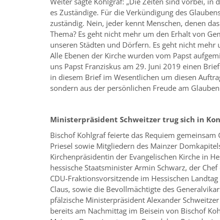
Weiter sagte Kohlgraf: „Die Zeiten sind vorbei, in
es Zuständige. Für die Verkündigung des Glaubens 
zuständig. Nein, jeder kennt Menschen, denen das
Thema? Es geht nicht mehr um den Erhalt von G
unseren Städten und Dörfern. Es geht nicht mehr 
Alle Ebenen der Kirche wurden vom Papst aufgemi
uns Papst Franziskus am 29. Juni 2019 einen Brie
in diesem Brief im Wesentlichen um diesen Auftra
sondern aus der persönlichen Freude am Glauben h
Ministerpräsident Schweitzer trug sich in Ko
Bischof Kohlgraf feierte das Requiem gemeinsam
Priesel sowie Mitgliedern des Mainzer Domkapitel
Kirchenpräsidentin der Evangelischen Kirche in He
hessische Staatsminister Armin Schwarz, der Chef 
CDU-Fraktionsvorsitzende im Hessischen Landtag 
Claus, sowie die Bevollmächtigte des Generalvikars
pfälzische Ministerpräsident Alexander Schweitze
bereits am Nachmittag im Beisein von Bischof Ko