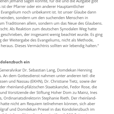
 denen jemand sagen konnte, für die und die Aufgabe gibt
ist der Pfarrer oder ein anderer Hauptamtlicher
 Evangelium noch unbekannt ist. Ist unser Glaube dann
emeinden, sondern um den suchenden Menschen in
um Traditionen allein, sondern um das Neue des Glaubens.
scht. Als Reaktion zum deutschen Synodalen Weg hatte
f geschrieben, der insgesamt wenig beachtet wurde. Es ging
g der Weitergabe des Evangeliums, nicht als Methode,
eraus. Dieses Vermächtnis sollten wir lebendig halten.“
ndolenzbuch ein
 Generalvikar Dr. Sebastian Lang, Domdekan Henning
s. An dem Gottesdienst nahmen unter anderen teil: die
ssen und Nassau (EKHN), Dr. Christiane Tietz, sowie der
der rheinland-pfälzischen Staatskanzlei, Fedor Rose, die
und Vorsitzende der Stiftung Hoher Dom zu Mainz, Ines
, Ordinariatsdirektorin Stephanie Rieth. Der rheinland-
r hatte nicht am Requiem teilnehmen können, sich aber
hlgraf und Domdekan Priesel in das Kondolenzbuch im