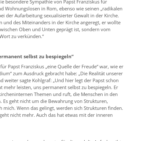
die besondere Sympathie von Papst Franziskus für
d Wohnungslosen in Rom, ebenso wie seinen „radikalen
ei der Aufarbeitung sexualisierter Gewalt in der Kirche.
n und des Miteinanders in der Kirche angeregt, er wollte
 zwischen Oben und Unten geprägt ist, sondern vom
Wort zu verkünden.“
ermanent selbst zu bespiegeln“
für Papst Franziskus „eine Quelle der Freude“ war, wie er
dium“ zum Ausdruck gebracht habe: „Die Realität unserer
nd weiter sagte Kohlgraf: „Und hier legt der Papst schon
t mehr leisten, uns permanent selbst zu bespiegeln. Er
kircheninternen Themen und ruft, die Menschen in den
. Es geht nicht um die Bewahrung von Strukturen,
 mich. Wenn das gelingt, werden sich Strukturen finden.
geht nicht mehr. Auch das hat etwas mit der inneren