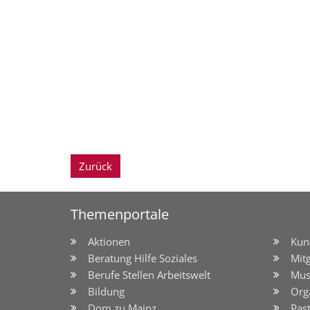
Zurück
Themenportale
Aktionen
Kun
Beratung Hilfe Soziales
Mit
Berufe Stellen Arbeitswelt
Mus
Bildung
Org
Dom zu Mainz
Pas