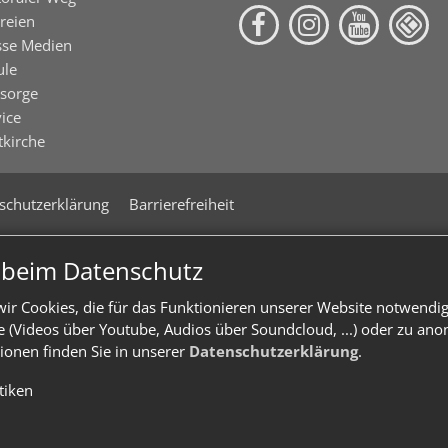
reien
sse Medien
ule
lsorge
ice
tkirche
schutzerklärung
Barrierefreiheit
n beim Datenschutz
ir Cookies, die für das Funktionieren unserer Website notwendi
te (Videos über Youtube, Audios über Soundcloud, ...) oder zu an
ionen finden Sie in unserer
Datenschutzerklärung
.
stiken