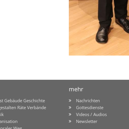
mehr
st Gebäude Geschichte
Nachrichten
gestalten Räte Verbände
Gottesdienste
ik
Videos / Audios
anisation
Newsletter
toraler Weg