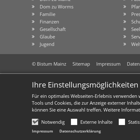
Dom zu Worms
Pfar
Familie
Pre
Finanzen
Sch
Gesellschaft
See
Glaube
Serv
Jugend
Wel
© Bistum Mainz
Sitemap
Impressum
Daten
Ihre Einstellungsmöglichkeite
Für ein optimales Webseiten-Erlebnis verwenden w
Tools und Cookies, die zur Anzeige externer Inhal
können Sie eine Auswahl treffen. Weitere Informat
Notwendig
Externe Inhalte
Stati
Impressum
Datenschutzerklärung