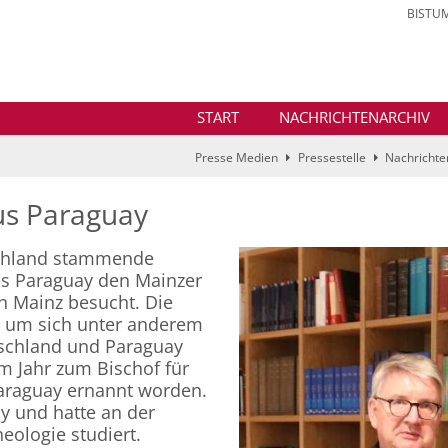
BISTU
START
NACHRICHTENARCHIV
Presse Medien
Pressestelle
Nachrichte
aus Paraguay
schland stammende
us Paraguay den Mainzer
n Mainz besucht. Die
, um sich unter anderem
utschland und Paraguay
m Jahr zum Bischof für
Paraguay ernannt worden.
ay und hatte an der
heologie studiert.