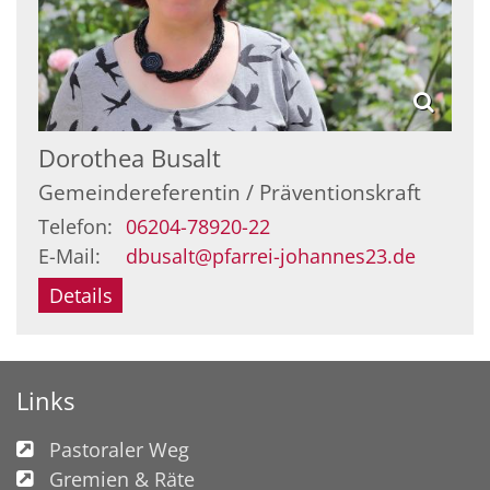
Dorothea
Busalt
Gemeindereferentin / Präventionskraft
Telefon:
06204-78920-22
E-Mail:
dbusalt@pfarrei-johannes23.de
Details
Links
Pastoraler Weg
Gremien & Räte