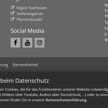
M
Region Südhessen
P
Stellenangebote
6
Pfarreiratswahl
Te
Fa
Social Media
E-
W
ärung
Barrierefreiheit
n beim Datenschutz
ir Cookies, die für das Funktionieren unserer Website notwendi
te (Videos über Youtube, Audios über Soundcloud, ...) oder zu an
ionen finden Sie in unserer
Datenschutzerklärung
.