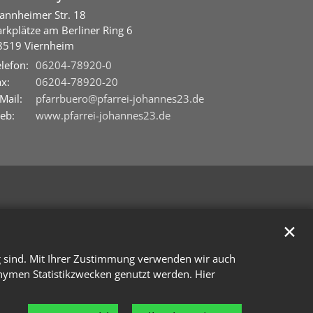
annheimer Str. 18
arkplätze am Berliner Ring 6
8519
Viernheim
lefon:
06204-78920-0
x:
06204-78920-20
Mail:
pfarrbuero@pfarrei-johannes23.de
eb:
www.pfarrei-johannes23.de
✕
g sind. Mit Ihrer Zustimmung verwenden wir auch
onymen Statistikzwecken genutzt werden. Hier