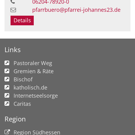
06204-78920-0
pfarrbuero@pfarrei-johannes23.de
Details
Links
Pastoraler Weg
Gremien & Räte
Bischof
katholisch.de
Internetseelsorge
Caritas
Region
Region Südhessen