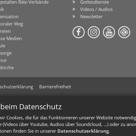
gestalten Räte Verbände
Gottesdienste
ik
Videos / Audios
anisation
Newsletter
toraler Weg
reien
sse Medien
ule
lsorge
ice
tkirche
schutzerklärung
Barrierefreiheit
n beim Datenschutz
ir Cookies, die für das Funktionieren unserer Website notwendi
te (Videos über Youtube, Audios über Soundcloud, ...) oder zu an
ionen finden Sie in unserer
Datenschutzerklärung
.