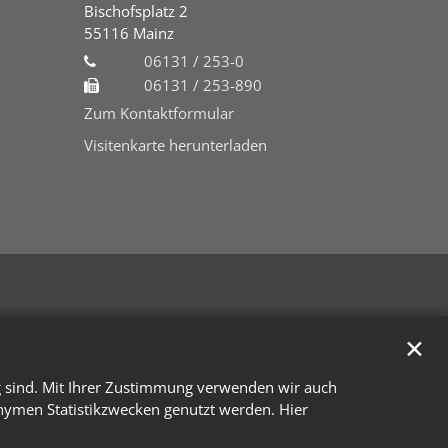
Bischofsplatz 2
55116
Mainz
06131 / 253-0
06131 / 253-890
Zum Kontaktformular
Visitenkarte herunterladen
✕
g sind. Mit Ihrer Zustimmung verwenden wir auch
onymen Statistikzwecken genutzt werden. Hier