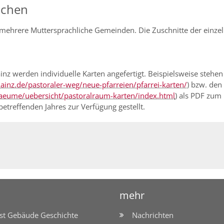
achen
s mehrere Muttersprachliche Gemeinden. Die Zuschnitte der einz
inz werden individuelle Karten angefertigt. Beispielsweise stehen
ainz.de/pastoraler-weg/neue-pfarreien/pfarrei-karten/
) bzw. den
raeume/uebersicht/pastoralraum-karten/index.html
) als PDF zum
etreffenden Jahres zur Verfügung gestellt.
mehr
st Gebäude Geschichte
Nachrichten