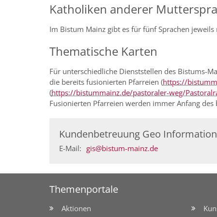
Katholiken anderer Mutterspr
Im Bistum Mainz gibt es für fünf Sprachen jeweil
Thematische Karten
Für unterschiedliche Dienststellen des Bistums-Ma
die bereits fusionierten Pfarreien (
https://bistumm
(
https://bistummainz.de/pastoraler-weg/Pastoral
Fusionierten Pfarreien werden immer Anfang des b
Kundenbetreuung Geo Information
E-Mail:
gis@bistum-mainz.de
Themenportale
Aktionen
Kun