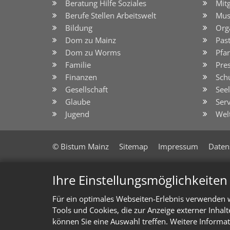
Beratung Hilfe Soziales
Mit
Berufe Stellen Arbeitswelt
Mus
Bildung
Org
Dom zu Mainz
Pas
Dom zu Worms
Pfar
Familie
Pre
Finanzen
Sch
Gesellschaft
See
Glaube
Serv
Jugend
Wel
© Bistum Mainz
Sitemap
Impressum
Daten
Ihre Einstellungsmöglichkeite
Für ein optimales Webseiten-Erlebnis verwenden w
Tools und Cookies, die zur Anzeige externer Inhal
können Sie eine Auswahl treffen. Weitere Informat