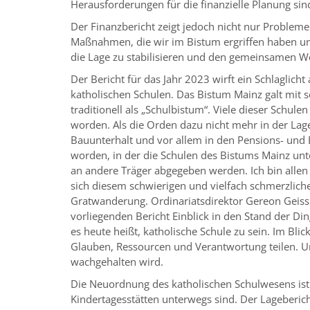
Herausforderungen für die finanzielle Planung sin
Der Finanzbericht zeigt jedoch nicht nur Probleme 
Maßnahmen, die wir im Bistum ergriffen haben u
die Lage zu stabilisieren und den gemeinsamen We
Der Bericht für das Jahr 2023 wirft ein Schlaglicht
katholischen Schulen. Das Bistum Mainz galt mit s
traditionell als „Schulbistum“. Viele dieser Schu
worden. Als die Orden dazu nicht mehr in der Lage
Bauunterhalt und vor allem in den Pensions- und 
worden, in der die Schulen des Bistums Mainz unt
an andere Träger abgegeben werden. Ich bin alle
sich diesem schwierigen und vielfach schmerzliche
Gratwanderung. Ordinariatsdirektor Gereon Geissle
vorliegenden Bericht Einblick in den Stand der Di
es heute heißt, katholische Schule zu sein. Im Bl
Glauben, Ressourcen und Verantwortung teilen. Un
wachgehalten wird.
Die Neuordnung des katholischen Schulwesens ist
Kindertagesstätten unterwegs sind. Der Lageberic