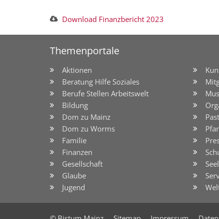
Download Finanzbericht 2023
Themenportale
Aktionen
Kun
Beratung Hilfe Soziales
Mit
Berufe Stellen Arbeitswelt
Mus
Bildung
Org
Dom zu Mainz
Pas
Dom zu Worms
Pfar
Familie
Pre
Finanzen
Sch
Gesellschaft
See
Glaube
Serv
Jugend
Wel
© Bistum Mainz
Sitemap
Impressum
Daten