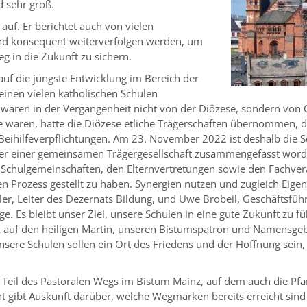
d sehr groß.
auf. Er berichtet auch von vielen
nd konsequent weiterverfolgen werden, um
g in die Zukunft zu sichern.
 auf die jüngste Entwicklung im Bereich der
einen vielen katholischen Schulen
len waren in der Vergangenheit nicht von der Diözese, sondern v
 waren, hatte die Diözese etliche Trägerschaften übernommen, 
Beihilfeverpflichtungen. Am 23. November 2022 ist deshalb die Sc
er einer gemeinsamen Trägergesellschaft zusammengefasst worde
n Schulgemeinschaften, den Elternvertretungen sowie den Fachve
n Prozess gestellt zu haben. Synergien nutzen und zugleich Eigenv
r, Leiter des Dezernats Bildung, und Uwe Brobeil, Geschäftsfüh
nge. Es bleibt unser Ziel, unsere Schulen in eine gute Zukunft z
ick auf den heiligen Martin, unseren Bistumspatron und Namensgeb
sere Schulen sollen ein Ort des Friedens und der Hoffnung sein,
 Teil des Pastoralen Wegs im Bistum Mainz, auf dem auch die Pf
ht gibt Auskunft darüber, welche Wegmarken bereits erreicht sind