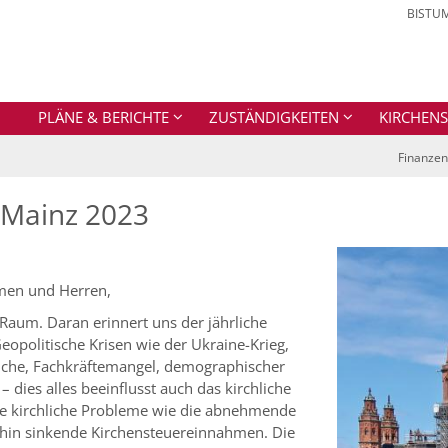
BISTU
PLÄNE & BERICHTE
ZUSTÄNDIGKEITEN
KIRCHEN
Finanzen
 Mainz 2023
amen und Herren,
Raum. Daran erinnert uns der jährliche
eopolitische Krisen wie der Ukraine-Krieg,
̈che, Fachkräftemangel, demographischer
 dies alles beeinflusst auch das kirchliche
he kirchliche Probleme wie die abnehmende
rhin sinkende Kirchensteuereinnahmen. Die