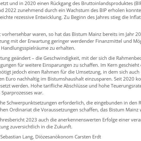
setzt und in 2020 einen Rückgang des Bruttoinlandsproduktes (BIP
1 und 2022 zunehmend durch ein Wachstum des BIP erholen konnte,
eichte rezessive Entwicklung. Zu Beginn des Jahres stieg die Infla
vorhersehbar waren, so hat das Bistum Mainz bereits im Jahr 2020
zung mit der Erwartung geringer werdender Finanzmittel und Mögl
andlungsspielräume zu erhalten.
rtung geändert – die Geschwindigkeit, mit der sich die Rahmenbe
gungen für weitere Einsparungen zu schaffen. Im Kern geschieht
enötigt jedoch einen Rahmen für die Umsetzung, in dem sich auc
llionen Euro nachhaltig im Bistumshaushalt einzusparen. Seit 202
etzt werden. Hohe tarifliche Abschlüsse und hohe Teuerungsrat
es Sparprozesses war.
t- liche Schwerpunktsetzungen erforderlich, die eingebunden in de
hen Ordinariat die Voraussetzungen schaffen, das Bistum Mainz wir
hresbericht 2023 auch die anerkennenswerten Erfolge einer vera
ng zuversichtlich in die Zukunft.
. Sebastian Lang, Diözesanökonom Carsten Erdt