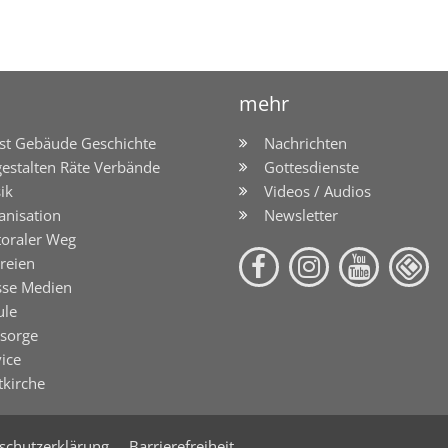
mehr
st Gebäude Geschichte
Nachrichten
gestalten Räte Verbände
Gottesdienste
ik
Videos / Audios
anisation
Newsletter
toraler Weg
reien
sse Medien
ule
lsorge
ice
tkirche
schutzerklärung
Barrierefreiheit