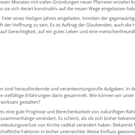
 diesen Monaten mit vielen Gründungen neuer Pfarreien erzielen k
 sie sich derart konstruktiv auf die neuen Wege eingelassen ha
 Feier eines Heiligen Jahres eingeladen. Inmitten der gegenwärtig
aft der Hoffnung zu sein. Es ist Auftrag der Glaubenden, auch di
uf Gerechtigkeit, auf ein gutes Leben und eine menschenfreundl
en sind herausfordernde und verantwortungsvolle Aufgaben. In de
 vielfältige Erfahrungen darin gesammelt. Wie können wir unter d
 wirksam gestalten?
stets eine gute Prognose und Berechenbarkeit von zukünftigen Ra
usammenhänge verändert. Es scheint, als ob sich bisher bekann
 Bedeutungsverlust von Kirche radikal verändert haben. Bekannt
tschaftliche Faktoren in bisher unerreichter Weise Einfluss gewo