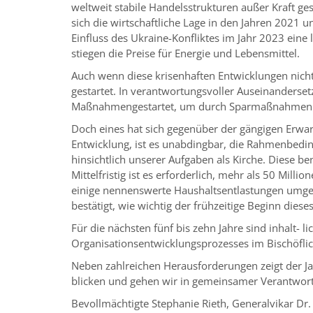
weltweit stabile Handelsstrukturen außer Kraft ge
sich die wirtschaftliche Lage in den Jahren 202
Einfluss des Ukraine-Konfliktes im Jahr 2023 eine l
stiegen die Preise für Energie und Lebensmittel.
Auch wenn diese krisenhaften Entwicklungen nicht 
gestartet. In verantwortungsvoller Auseinanderset
Maßnahmengestartet, um durch Sparmaßnahmen H
Doch eines hat sich gegenüber der gängigen Erwa
Entwicklung, ist es unabdingbar, die Rahmenbedin
hinsichtlich unserer Aufgaben als Kirche. Diese b
Mittelfristig ist es erforderlich, mehr als 50 Mi
einige nennenswerte Haushaltsentlastungen umges
bestätigt, wie wichtig der frühzeitige Beginn dies
Für die nächsten fünf bis zehn Jahre sind inhal
Organisationsentwicklungsprozesses im Bischöflic
Neben zahlreichen Herausforderungen zeigt der Ja
blicken und gehen wir in gemeinsamer Verantwortu
Bevollmächtigte Stephanie Rieth, Generalvikar Dr