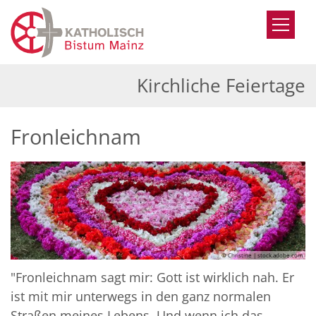
Zum Inhalt springen
Kirchliche Feiertage
Fronleichnam
© Christine | stock.adobe.com
"Fronleichnam sagt mir: Gott ist wirklich nah. Er
ist mit mir unterwegs in den ganz normalen
Straßen meines Lebens. Und wenn ich das