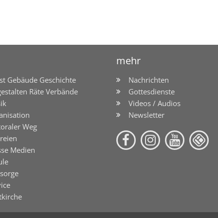
mehr
st Gebäude Geschichte
Nachrichten
gestalten Räte Verbände
Gottesdienste
ik
Videos / Audios
anisation
Newsletter
toraler Weg
reien
sse Medien
ule
lsorge
ice
tkirche