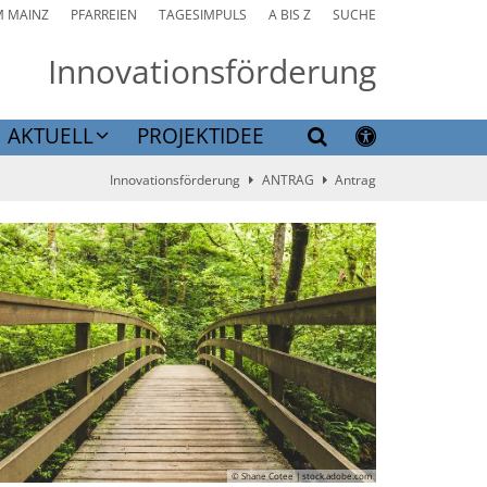
M MAINZ
PFARREIEN
TAGESIMPULS
A BIS Z
SUCHE
Innovationsförderung
AKTUELL
PROJEKTIDEE
Innovationsförderung
ANTRAG
Antrag
© Shane Cotee | stock.adobe.com