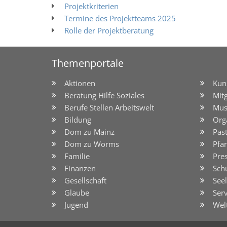
Projektkriterien
Termine des Projektteams 2025
Rolle der Projektberatung
Themenportale
Aktionen
Kun
Beratung Hilfe Soziales
Mit
Berufe Stellen Arbeitswelt
Mus
Bildung
Org
Dom zu Mainz
Pas
Dom zu Worms
Pfar
Familie
Pre
Finanzen
Sch
Gesellschaft
See
Glaube
Serv
Jugend
Wel